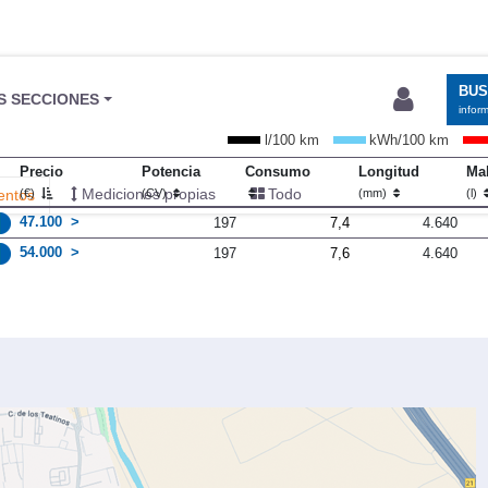
BU
S SECCIONES
infor
l/100 km
kWh/100 km
Precio
Potencia
Consumo
Longitud
Mal
Mediciones propias
Todo
entos
(€)
(CV)
(mm)
(l)
47.100
197
7,4
4.640
54.000
197
7,6
4.640