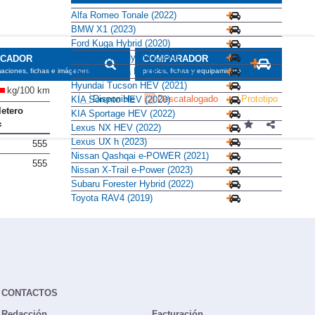
Alfa Romeo Tonale (2022)
BMW X1 (2023)
Ford Kuga Hybrid (2020)
Honda CR-V Hybrid (2019)
SCADOR
COMPARADOR
Hyundai Santa Fe HEV (2021)
maciones, fichas e imágenes
precios, fichas y equipamiento
Hyundai Tucson HEV (2021)
kg/100 km
Disponible
Descatalogado
Prototipo
KIA Sorento HEV (2020)
etero
KIA Sportage HEV (2022)
Lexus NX HEV (2022)
Lexus UX h (2023)
555
Nissan Qashqai e-POWER (2021)
555
Nissan X-Trail e-Power (2023)
Subaru Forester Hybrid (2022)
Toyota RAV4 (2019)
CONTACTOS
Redacción
Facturación