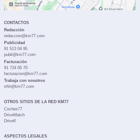
CONTACTOS
Redacción
redaccion@km77.com
Publicidad
91 513 04 95
publi@km77.com
Facturación
91 724 05 70
facturacion@km77.com
Trabaja con nosotros
rrhh@km77.com
OTROS SITIOS DE LA RED KM77
Coches77
DriveMatch
DriveK
ASPECTOS LEGALES