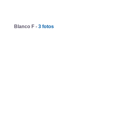
Blanco F -
3 fotos
Deep Blue -
3 fotos
Yellow Flare -
3 fotos