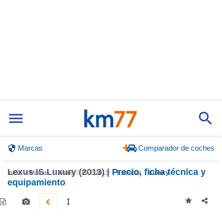
Marcas
Comparador de coches
Lexus IS Luxury (2013) |
Precio, ficha técnica y
Inicio
Marcas
Lexus
IS
2013
Estándar
Luxury
equipamiento