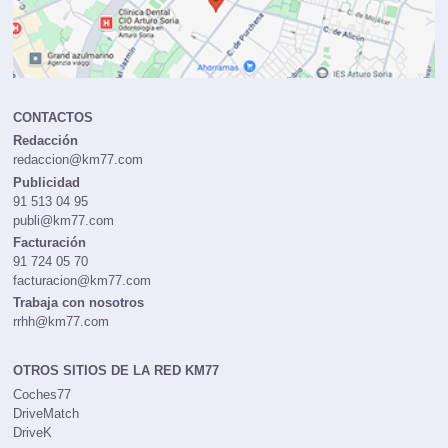
CONTACTOS
Redacción
redaccion@km77.com
Publicidad
91 513 04 95
publi@km77.com
Facturación
91 724 05 70
facturacion@km77.com
Trabaja con nosotros
rrhh@km77.com
OTROS SITIOS DE LA RED KM77
Coches77
DriveMatch
DriveK