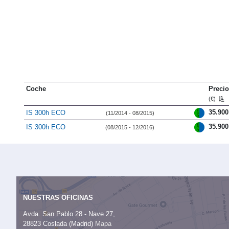
Coche
Precio
(€)
35.900
IS 300h ECO
(11/2014 - 08/2015)
35.900
IS 300h ECO
(08/2015 - 12/2016)
NUESTRAS OFICINAS
Avda. San Pablo 28 - Nave 27,
28823 Coslada (Madrid)
Mapa