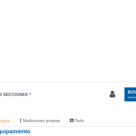
BU
S SECCIONES
infor
Mediciones propias
Todo
entos
equipamiento