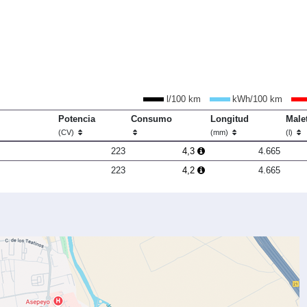
l/100 km
kWh/100 km
Potencia
Consumo
Longitud
Male
(CV)
(mm)
(l)
223
4,3
4.665
223
4,2
4.665