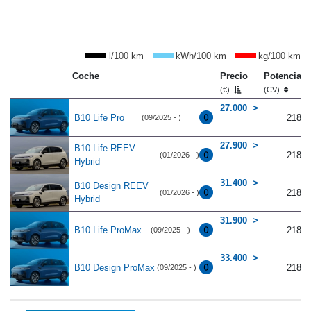
l/100 km
kWh/100 km
kg/100 km
Coche
Precio
Potencia
(€)
(CV)
27.000
B10 Life Pro
218
(09/2025 - )
27.900
B10 Life REEV
218
(01/2026 - )
Hybrid
31.400
B10 Design REEV
218
(01/2026 - )
Hybrid
31.900
B10 Life ProMax
218
(09/2025 - )
33.400
B10 Design ProMax
218
(09/2025 - )