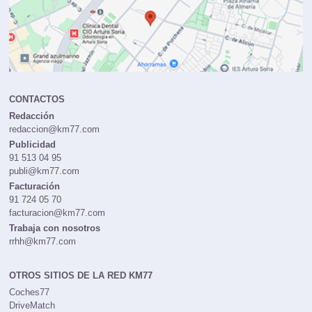
CONTACTOS
Redacción
redaccion@km77.com
Publicidad
91 513 04 95
publi@km77.com
Facturación
91 724 05 70
facturacion@km77.com
Trabaja con nosotros
rrhh@km77.com
OTROS SITIOS DE LA RED KM77
Coches77
DriveMatch