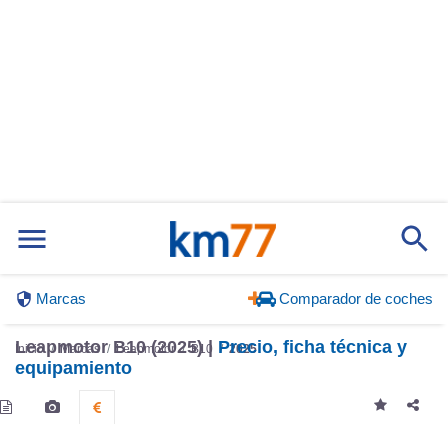
Marcas
Comparador de coches
Leapmotor B10 (2025) |
Precio, ficha técnica y
Inicio
Marcas
Leapmotor
B10
2025
equipamiento