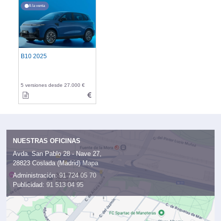
A la venta
B10 2025
5 versiones desde 27.000 €
NUESTRAS OFICINAS
Avda. San Pablo 28 - Nave 27,
28823 Coslada (Madrid)
Mapa
Administración:
91 724 05 70
Publicidad:
91 513 04 95