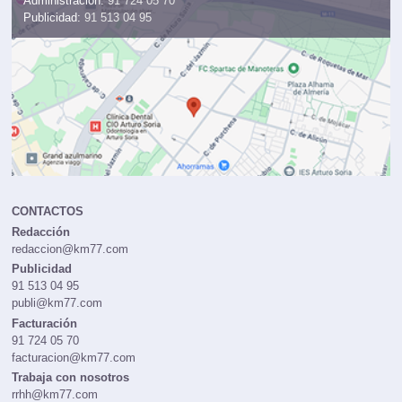
Administración:
91 724 05 70
Publicidad:
91 513 04 95
CONTACTOS
Redacción
redaccion@km77.com
Publicidad
91 513 04 95
publi@km77.com
Facturación
91 724 05 70
facturacion@km77.com
Trabaja con nosotros
rrhh@km77.com