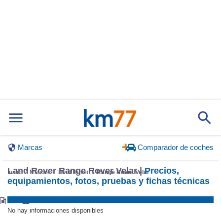
Marcas
Comparador de coches
Land Rover Range Rover Velar |
Precios,
Inicio
Marcas
Land Rover
Range Rover Velar
equipamientos, fotos, pruebas y fichas técnicas
No hay informaciones disponibles