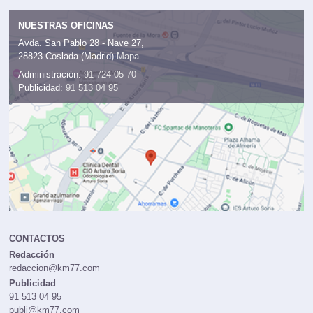
NUESTRAS OFICINAS
Avda. San Pablo 28 - Nave 27,
28823 Coslada (Madrid)
Mapa
Administración:
91 724 05 70
Publicidad:
91 513 04 95
CONTACTOS
Redacción
redaccion@km77.com
Publicidad
91 513 04 95
publi@km77.com