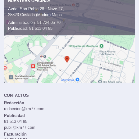
NUESTRAS OFICINAS
Avda. San Pablo 28 - Nave 27,
28823 Coslada (Madrid)
Mapa
Administración:
91 724 05 70
Publicidad:
91 513 04 95
CONTACTOS
Redacción
redaccion@km77.com
Publicidad
91 513 04 95
publi@km77.com
Facturación