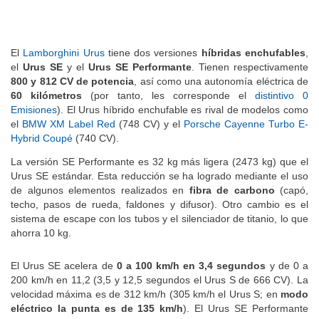
El
Lamborghini Urus
tiene dos versiones
híbridas enchufables
,
el
Urus SE
y el
Urus SE Performante
. Tienen respectivamente
800 y 812 CV de potencia
, así como una autonomía eléctrica de
60 kilómetros
(por tanto, les corresponde el
distintivo 0
Emisiones
). El Urus híbrido enchufable es rival de modelos como
el
BMW XM Label Red
(748 CV) y el
Porsche Cayenne Turbo E-
Hybrid Coupé
(740 CV).
La versión SE Performante es 32 kg más ligera (2473 kg) que el
Urus SE estándar. Esta reducción se ha logrado mediante el uso
de algunos elementos realizados en
fibra de carbono
(capó,
techo, pasos de rueda, faldones y difusor). Otro cambio es el
sistema de escape con los tubos y el silenciador de titanio, lo que
ahorra 10 kg.
El Urus SE acelera de
0 a 100 km/h en 3,4 segundos
y de 0 a
200 km/h en 11,2 (3,5 y 12,5 segundos el Urus S de 666 CV). La
velocidad máxima es de 312 km/h (305 km/h el Urus S; en
modo
eléctrico la punta es de 135 km/h
). El Urus SE Performante