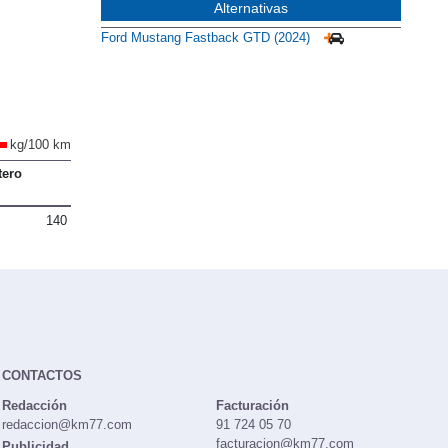
Alternativas
Ford Mustang Fastback GTD (2024)
kg/100 km
tero
140
CONTACTOS
Redacción
Facturación
redaccion@km77.com
91 724 05 70
facturacion@km77.com
Publicidad