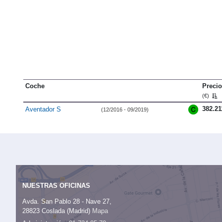
Coche
Precio
(€)
382.21
Aventador S
(12/2016 - 09/2019)
NUESTRAS OFICINAS
Avda. San Pablo 28 - Nave 27,
28823 Coslada (Madrid)
Mapa