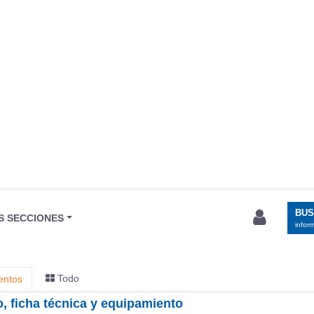
BU
S SECCIONES
infor
Todo
entos
o, ficha técnica y equipamiento