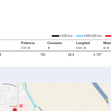
l/100 km
kWh/100 km
Potencia
Consumo
Longitud
Male
(CV)
(mm)
(l)
1
740
18,4
4.797