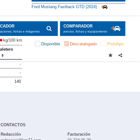
Ford Mustang Fastback GTD (2024)
SCADOR
COMPARADOR
maciones, fichas e imágenes
precios, fichas y equipamiento
kg/100 km
Disponible
Descatalogado
Prototipo
aletero
)
-
-
140
CONTACTOS
Redacción
Facturación