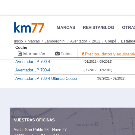
MARCAS
REVISTA/BLOG
OTRA
Inicio
Marcas
Lamborghini
Aventador
2012
Coupé
Estánda
Coche
Información
Fotos
Precios, datos y equipami
Aventador LP 700-4
(01/2012 - 09/2012)
Aventador LP 700-4
(09/2012 - 12/2016)
Aventador LP 780-4 Ultimae Coupé
(07/2021 - 09/2022)
NUESTRAS OFICINAS
Avda. San Pablo 28 - Nave 27,