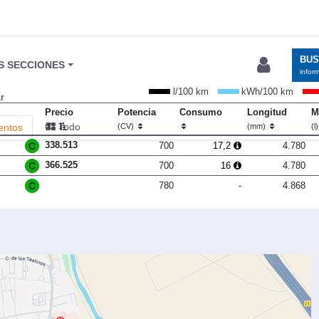
BU
S SECCIONES
infor
l/100 km
kWh/100 km
r
Precio
Potencia
Consumo
Longitud
M
Todo
entos
(€)
(CV)
(mm)
(l
338.513
700
17,2
4.780
366.525
700
16
4.780
780
-
4.868