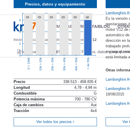
Precios, datos y equipamiento
Lamborghini A
0
0
0
0
0
6
Es la versión 
6
prestaciones d
MARCAS
REVISTA/BLOG
OTRA
motor V12 de 
4
automático de 
Inicio
Marcas
Lamborghini
Aventador
2012
dirección en l
2
trabajado pro
mejorar el ren
Información
Fotos
Precios, datos y equipami
0
está limitada 
10k > 20k
20k > 30k
30k > 40k
40k > 50k
+ de 50k
0 > 10k€
Otras inform
Lamborghini A
Precio
338.513 - 458.835 €
Longitud
4,78 - 4,94 m
Lamborghini A
Combustible
G
18/08/2015
Potencia máxima
700 - 780 CV
Lamborghini A
Caja de cambios
Aut
Tracción
4x4
Ver todos los precios
Ver 