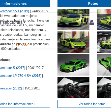
Informaciones
Fotos
ventador SVJ (2019)
|
24/08/2018
del Aventador con mejores
inámicas hasta la fecha. Tiene un
BU
S SECCIONES
gasolina de 770 CV, un cambio
infor
siete relaciones, tracción total y
as cuatro ruedas. Lamborghini ha
fundamente en la aerodinámica para
dimiento en curvas. Su producción
entos
Todo
a 900 unidades.
aciones
ventador S (2017)
|
29/01/2017
ventador LP 750-4 SV (2015)
|
ventador (2012)
|
15/10/2013
todas las informaciones
Ver todas las fotos