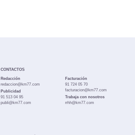
CONTACTOS
Redacción
Facturación
redaccion@km77.com
91 724 05 70
facturacion@km77.com
Publicidad
91 513 04 95
Trabaja con nosotros
publi@km77.com
rrhh@km77.com