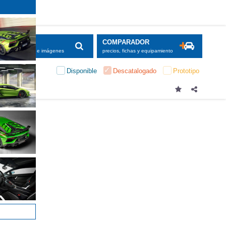
SCADOR
COMPARADOR
maciones, fichas e imágenes
precios, fichas y equipamiento
Disponible
Descatalogado
Prototipo