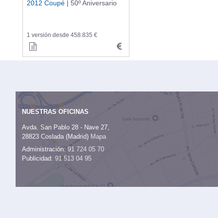
2012 Coupé |
50º Aniversario
1 versión desde 458.835 €
NUESTRAS OFICINAS
Avda. San Pablo 28 - Nave 27,
28823 Coslada (Madrid)
Mapa
Administración:
91 724 05 70
Publicidad:
91 513 04 95