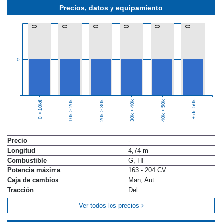
Precios, datos y equipamiento
0
0
0
0
0
0
0
10k > 20k
20k > 30k
30k > 40k
40k > 50k
+ de 50k
0 > 10k€
Precio
-
Longitud
4,74 m
Combustible
G, HI
Potencia máxima
163 - 204 CV
Caja de cambios
Man, Aut
Tracción
Del
Ver todos los precios