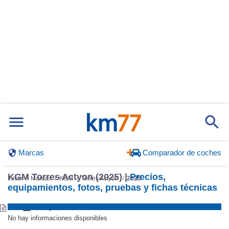
Marcas
Comparador de coches
KGM Torres Actyon (2025) |
Precios,
Inicio
Marcas
KGM
Torres Actyon
2025
equipamientos, fotos, pruebas y fichas técnicas
No hay informaciones disponibles