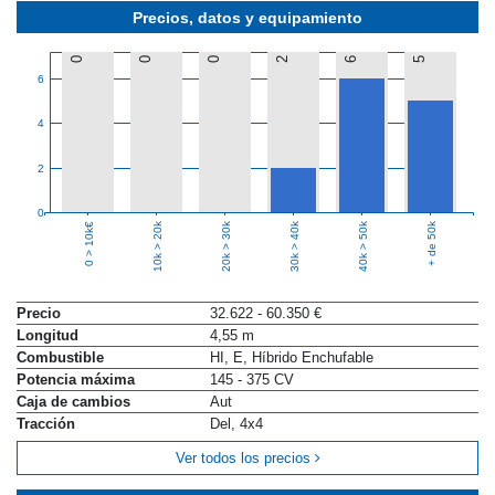
Precios, datos y equipamiento
0
0
0
2
6
5
6
4
2
0
10k > 20k
20k > 30k
30k > 40k
40k > 50k
+ de 50k
0 > 10k€
Precio
32.622 - 60.350 €
Longitud
4,55 m
Combustible
HI, E, Híbrido Enchufable
Potencia máxima
145 - 375 CV
Caja de cambios
Aut
Tracción
Del, 4x4
Ver todos los precios