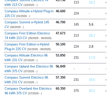
Compass Summit Eléctrico 74
45.756
213
18,2
4.
kWh 213 CV
(10/2025 - )
Compass Altitude e-Hybrid Plug-In
46.600
224
-
4.
225 CV
(01/2026 - )
Compass Summit e-Hybrid 145
46.700
145
5,6
4.
CV
(06/2026 - )
Compass First Edition Eléctrico
47.673
213
18,2
4.
74 kWh 213 CV
(05/2025 - 06/2026)
Compass First Edition e-Hybrid
50.100
224
2,8
4.
Plug-In 225 CV
(01/2026 - 06/2026)
Compass Altitude Eléctrico 96
53.850
231
17,8
4.
kWh 231 CV
(07/2026 - )
Compass Upland 4xe Eléctrico 96
56.849
-
-
-
kWh 375 CV
(07/2026 - )
Compass Summit Eléctrico 96
57.350
231
18,5
4.
kWh 231 CV
(07/2026 - )
Compass Overland 4xe Eléctrico
60.350
375
20,2
4.
96 kWh 375 CV
(07/2026 - )