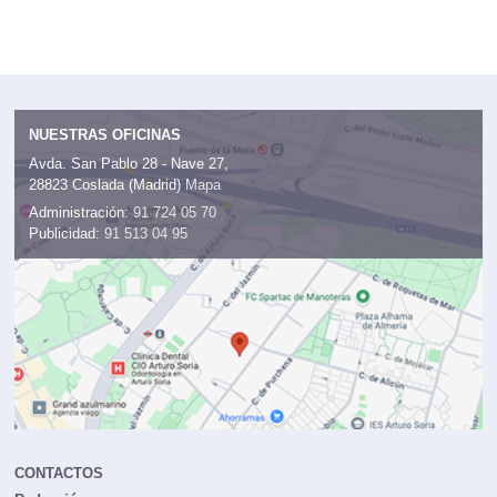
NUESTRAS OFICINAS
Avda. San Pablo 28 - Nave 27,
28823 Coslada (Madrid)
Mapa
Administración:
91 724 05 70
Publicidad:
91 513 04 95
CONTACTOS