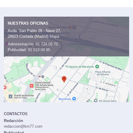
NUESTRAS OFICINAS
Avda. San Pablo 28 - Nave 27,
28823 Coslada (Madrid)
Mapa
Administración:
91 724 05 70
Publicidad:
91 513 04 95
CONTACTOS
Redacción
redaccion@km77.com
Publicidad