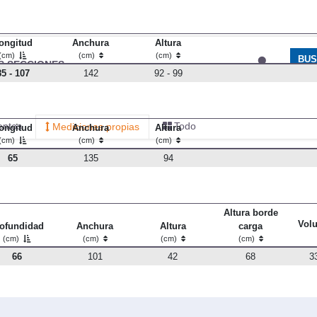
ongitud
Anchura
Altura
(cm)
(cm)
(cm)
BU
S SECCIONES
infor
85 - 107
142
92 - 99
entos
Todo
Mediciones propias
ongitud
Anchura
Altura
(cm)
(cm)
(cm)
65
135
94
Altura borde
Vol
ofundidad
Anchura
Altura
carga
(cm)
(cm)
(cm)
(cm)
66
101
42
68
3