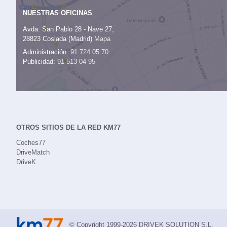
NUESTRAS OFICINAS
Avda. San Pablo 28 - Nave 27,
28823 Coslada (Madrid)
Mapa
Administración:
91 724 05 70
Publicidad:
91 513 04 95
OTROS SITIOS DE LA RED KM77
Coches77
DriveMatch
DriveK