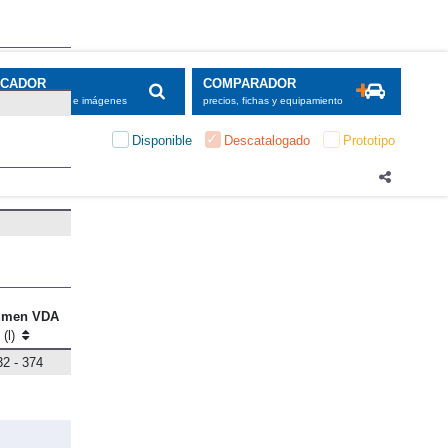
SCADOR
COMPARADOR
maciones, fichas e imágenes
precios, fichas y equipamiento
Disponible
Descatalogado
Prototipo
umen VDA
(l)
32 - 374