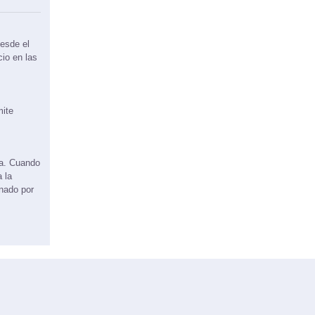
esde el
cio en las
mite
ma. Cuando
 la
onado por