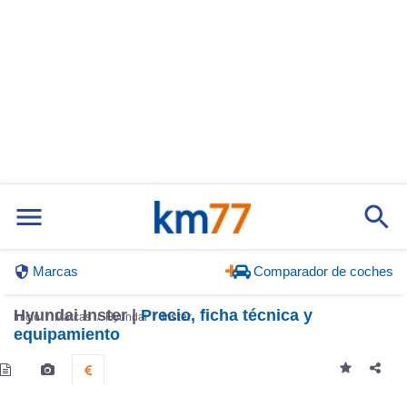
Marcas
Comparador de coches
Hyundai Inster |
Precio, ficha técnica y
Inicio
Marcas
Hyundai
Inster
equipamiento