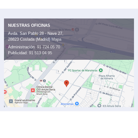
NUESTRAS OFICINAS
Avda. San Pablo 28 - Nave 27,
28823 Coslada (Madrid)
Mapa
Administración:
91 724 05 70
Publicidad:
91 513 04 95
CONTACTOS
Redacción
redaccion@km77.com