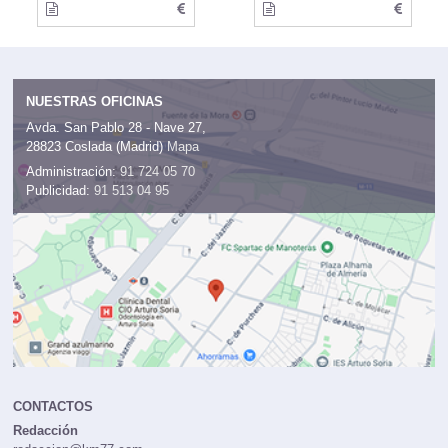
NUESTRAS OFICINAS
Avda. San Pablo 28 - Nave 27,
28823 Coslada (Madrid)
Mapa
Administración:
91 724 05 70
Publicidad:
91 513 04 95
CONTACTOS
Redacción