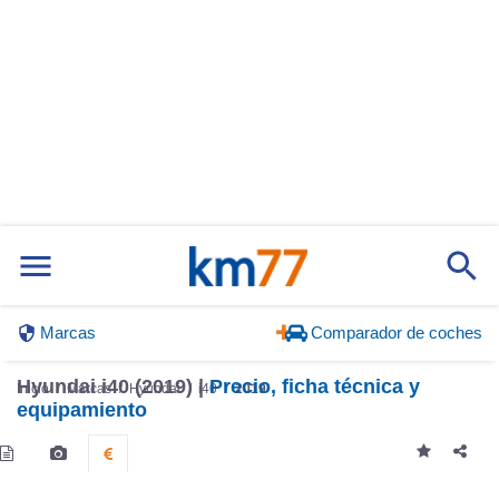
Marcas
Comparador de coches
Hyundai i40 (2019) |
Precio, ficha técnica y
Inicio
Marcas
Hyundai
i40
2019
equipamiento