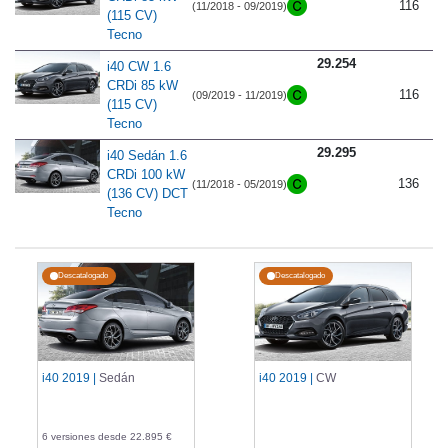
116
(11/2018 - 09/2019)
(115 CV)
Tecno
29.254
i40 CW 1.6
CRDi 85 kW
116
(09/2019 - 11/2019)
(115 CV)
Tecno
29.295
i40 Sedán 1.6
CRDi 100 kW
136
(11/2018 - 05/2019)
(136 CV) DCT
Tecno
Descatalogado
Descatalogado
i40 2019 |
Sedán
i40 2019 |
CW
6 versiones desde 22.895 €