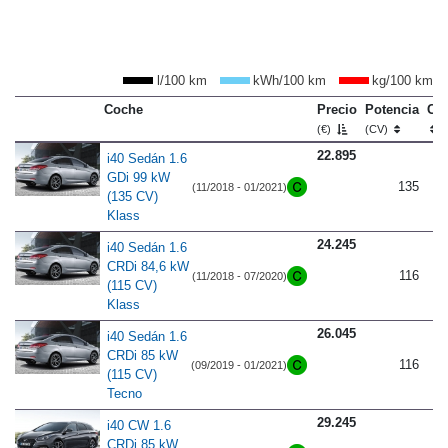
l/100 km
kWh/100 km
kg/100 km
Coche
Precio
Potencia
Co
(€)
(CV)
22.895
i40 Sedán 1.6
GDi 99 kW
135
(11/2018 - 01/2021)
(135 CV)
Klass
24.245
i40 Sedán 1.6
CRDi 84,6 kW
116
(11/2018 - 07/2020)
(115 CV)
Klass
26.045
i40 Sedán 1.6
CRDi 85 kW
116
(09/2019 - 01/2021)
(115 CV)
Tecno
29.245
i40 CW 1.6
CRDi 85 kW