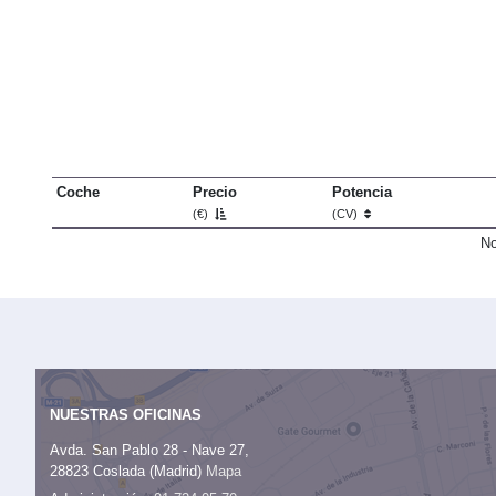
Coche
Precio
Potencia
(€)
(CV)
No
NUESTRAS OFICINAS
Avda. San Pablo 28 - Nave 27,
28823 Coslada (Madrid)
Mapa