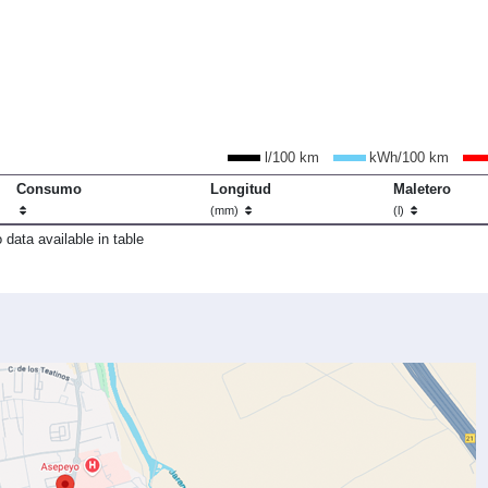
l/100 km
kWh/100 km
Consumo
Longitud
Maletero
(mm)
(l)
 data available in table