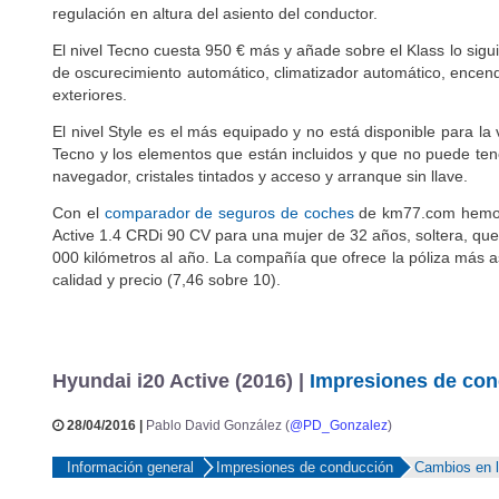
regulación en altura del asiento del conductor.
El nivel Tecno cuesta 950 € más y añade sobre el Klass lo sigu
de oscurecimiento automático, climatizador automático, encendi
exteriores.
El nivel Style es el más equipado y no está disponible para l
Tecno y los elementos que están incluidos y que no puede ten
navegador, cristales tintados y acceso y arranque sin llave.
Con el
comparador de seguros de coches
de km77.com hemos c
Active 1.4 CRDi 90 CV para una mujer de 32 años, soltera, que
000 kilómetros al año. La compañía que ofrece la póliza más 
calidad y precio (7,46 sobre 10).
Hyundai i20 Active (2016) |
Impresiones de co
28/04/2016 |
Pablo David González (
@PD_Gonzalez
)
Información general
Impresiones de conducción
Cambios en l