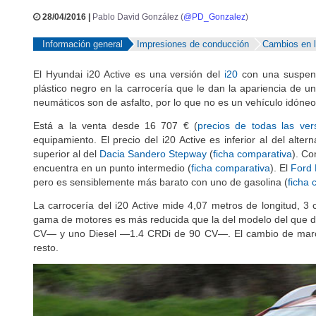
28/04/2016 |
Pablo David González (
@PD_Gonzalez
)
Información general
Impresiones de conducción
Cambios en l
El Hyundai i20 Active es una versión del
i20
con una suspens
plástico negro en la carrocería que le dan la apariencia de u
neumáticos son de asfalto, por lo que no es un vehículo idóneo 
Está a la venta desde 16 707 € (
precios de todas las ver
equipamiento. El precio del i20 Active es inferior al del alte
superior al del
Dacia Sandero Stepway
(
ficha comparativa
). Co
encuentra en un punto intermedio (
ficha comparativa
). El
Ford 
pero es sensiblemente más barato con uno de gasolina (
ficha 
La carrocería del i20 Active mide 4,07 metros de longitud, 
gama de motores es más reducida que la del modelo del que d
CV— y uno Diesel —1.4 CRDi de 90 CV—. El cambio de marcha
resto.