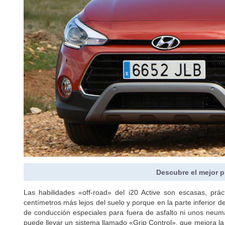
Descubre el mejor p
Las habilidades «off-road» del i20 Active son escasas, prá
centímetros más lejos del suelo y porque en la parte inferior
de conducción especiales para fuera de asfalto ni unos neum
puede llevar un sistema llamado «Grip Control», que mejora la