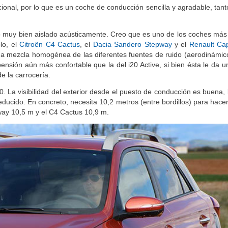
cional, por lo que es un coche de conducción sencilla y agradable, tan
lo muy bien aislado acústicamente. Creo que es uno de los coches más 
lo, el
Citroën C4 Cactus
, el
Dacia Sandero Stepway
y el
Renault Ca
una mezcla homogénea de las diferentes fuentes de ruido (aerodinámic
nsión aún más confortable que la del i20 Active, si bien ésta le da u
de la carrocería.
20. La visibilidad del exterior desde el puesto de conducción es buena, 
educido. En concreto, necesita 10,2 metros (entre bordillos) para hace
ay 10,5 m y el C4 Cactus 10,9 m.