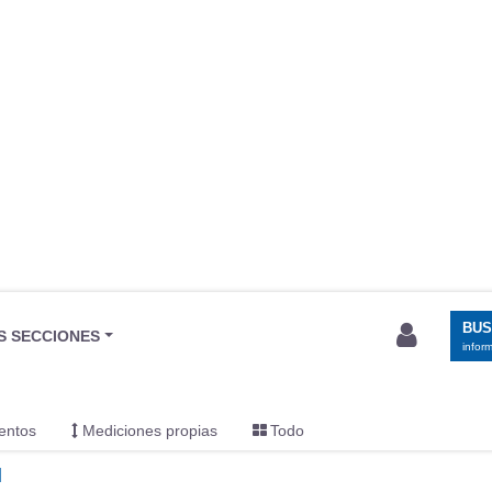
BU
S SECCIONES
infor
entos
Mediciones propias
Todo
l