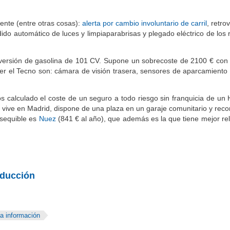
iente (entre otras cosas):
alerta por cambio involuntario de carril
, retrov
do automático de luces y limpiaparabrisas y plegado eléctrico de los 
a versión de gasolina de 101 CV. Supone un sobrecoste de 2100 € con 
er el Tecno son: cámara de visión trasera, sensores de aparcamiento 
alculado el coste de un seguro a todo riesgo sin franquicia de un 
 vive en Madrid, dispone de una plaza en un garaje comunitario y reco
asequible es
Nuez
(841 € al año), que además es la que tiene mejor rel
nducción
a información