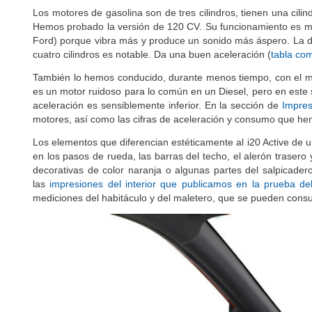
Los motores de gasolina son de tres cilindros, tienen una cili
Hemos probado la versión de 120 CV. Su funcionamiento es men
Ford) porque vibra más y produce un sonido más áspero. La dif
cuatro cilindros es notable. Da una buen aceleración (
tabla co
También lo hemos conducido, durante menos tiempo, con el moto
es un motor ruidoso para lo común en un Diesel, pero en este 
aceleración es sensiblemente inferior. En la sección de
Impres
motores, así como las cifras de aceleración y consumo que hem
Los elementos que diferencian estéticamente al i20 Active de u
en los pasos de rueda, las barras del techo, el alerón trasero
decorativas de color naranja o algunas partes del salpicadero
las
impresiones del interior que publicamos en la prueba de
mediciones del habitáculo y del maletero, que se pueden consu