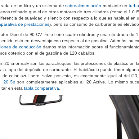
ndrada de un litro y un sistema de
sobrealimentación
mediante un
turb
os refinado que el de otros motores de tres cilindros (como el 1.0 
erencia de suavidad y silencio con respecto a lo que es habitual en 
mparativa de prestaciones
), pero su consumo de carburante es elevado
r Diesel de 90 CV. Éste tiene cuatro cilindros y una cilindrada de 1,4
sentido está en desventaja con respecto al de gasolina. Además, su c
iones de conducción
damos más información sobre el funcionamient
os obtenido con el de gasolina de 120 caballos.
n i20 «normal» son los parachoques, las protecciones de plástico en l
 y la tapa del depósito de carburante. El habitáculo puede tener algu
 de color azul pero, salvo por esto, es exactamente igual al del i20,
l i20 5p
son completamente aplicables al i20 Active. Lo mismo suc
ltar en esta
tabla comparativa
.