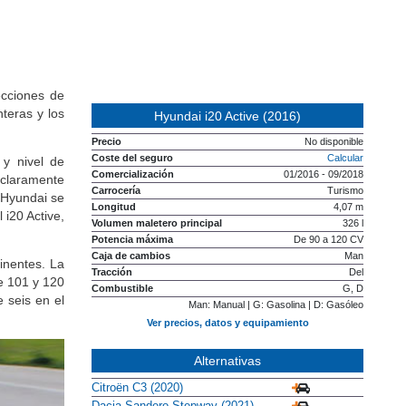
ecciones de
teras y los
Hyundai i20 Active (2016)
Precio
No disponible
Coste del seguro
Calcular
 y nivel de
Comercialización
01/2016 - 09/2018
 claramente
Carrocería
Turismo
l Hyundai se
Longitud
4,07 m
 i20 Active,
Volumen maletero principal
326 l
Potencia máxima
De 90 a 120 CV
Caja de cambios
Man
inentes. La
Tracción
Del
e 101 y 120
Combustible
G, D
 seis en el
Man: Manual | G: Gasolina | D: Gasóleo
Ver precios, datos y equipamiento
Alternativas
Citroën C3 (2020)
Dacia Sandero Stepway (2021)