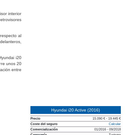
isor interior
retrovisores
respecto al
delanteros,
Hyundai i20
rre unos 20
ación entre
Hyundai i20 Active (2016)
Precio
15.090 € - 19.445 €
Coste del seguro
Calcular
Comercialización
01/2016 - 09/2018
Carrocería
Turismo