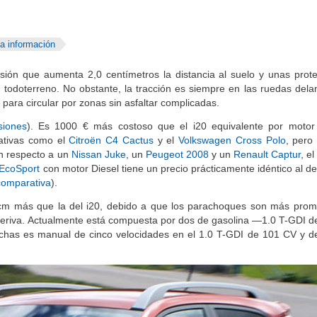
a información
ión que aumenta 2,0 centímetros la distancia al suelo y unas prot
n todoterreno. No obstante, la tracción es siempre en las ruedas delan
para circular por zonas sin asfaltar complicadas.
siones
). Es 1000 € más costoso que el i20 equivalente por motor
rnativas como el
Citroën C4 Cactus
y el
Volkswagen Cross Polo
, pero
n respecto a un
Nissan Juke
, un
Peugeot 2008
y un
Renault Captur
, e
EcoSport
con motor Diesel tiene un precio prácticamente idéntico al del
comparativa
).
3 cm más que la del i20, debido a que los parachoques son más prom
eriva. Actualmente está compuesta por dos de gasolina —1.0 T-GDI d
s es manual de cinco velocidades en el 1.0 T-GDI de 101 CV y de