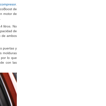
ocompresor
.
EcoBoost de
un motor de
.
 litros. No
apacidad de
o de ambos
as puertas y
nas molduras
 por lo que
ede con las