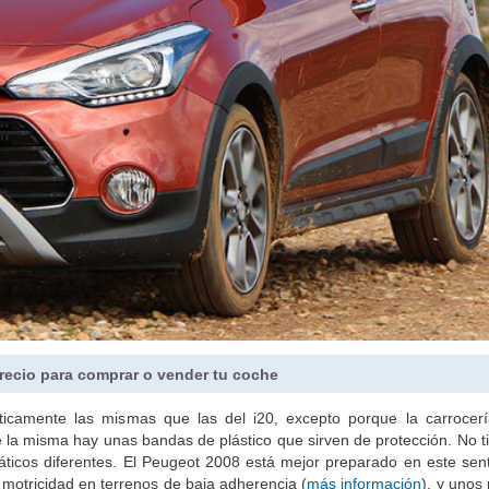
recio para comprar o vender tu coche
cticamente las mismas que las del i20, excepto porque la carrocer
 de la misma hay unas bandas de plástico que sirven de protección. No 
áticos diferentes. El Peugeot 2008 está mejor preparado en este sen
 motricidad en terrenos de baja adherencia (
más información
), y unos