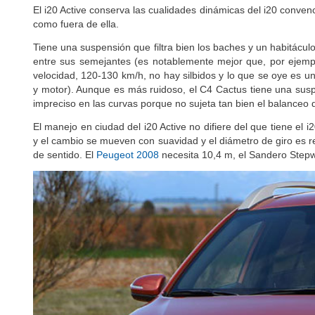
El i20 Active conserva las cualidades dinámicas del i20 conven
como fuera de ella.
Tiene una suspensión que filtra bien los baches y un habitácu
entre sus semejantes (es notablemente mejor que, por ejemp
velocidad, 120-130 km/h, no hay silbidos y lo que se oye es 
y motor). Aunque es más ruidoso, el C4 Cactus tiene una suspe
impreciso en las curvas porque no sujeta tan bien el balanceo 
El manejo en ciudad del i20 Active no difiere del que tiene el i
y el cambio se mueven con suavidad y el diámetro de giro es r
de sentido. El
Peugeot 2008
necesita 10,4 m, el Sandero Stepw