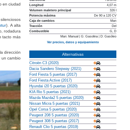
to en ciudad
Longitud
4,07 m
Volumen maletero principal
326 l
Potencia máxima
De 90 a 120 CV
silenciosos
Caja de cambios
Man
ptur
). A alta
Tracción
Del
o, rodadura
Combustible
G, D
n tacto más
Man: Manual | G: Gasolina | D: Gasóleo
Ver precios, datos y equipamiento
la dirección
Alternativas
r un cambio
Citroën C3 (2020)
Dacia Sandero Stepway (2021)
Ford Fiesta 5 puertas (2017)
Ford Fiesta Active (2017)
Hyundai i20 5 puertas (2020)
KIA Rio 5 puertas (2021)
Mazda Mazda2 5 puertas (2020)
Nissan Micra 5 puertas (2021)
Opel Corsa 5 puertas (2020)
Peugeot 208 5 puertas (2020)
Peugeot 308 5 puertas (2017)
Renault Clio 5 puertas (2019)