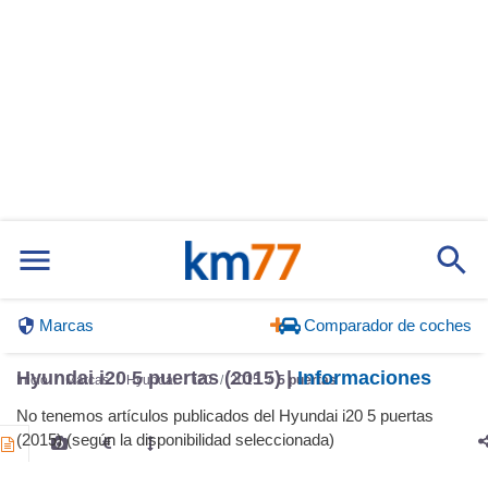
Marcas
Comparador de coches
Hyundai i20 5 puertas (2015) |
Informaciones
Inicio
Marcas
Hyundai
i20
2015
5 puertas
No tenemos artículos publicados del Hyundai i20 5 puertas
(2015) (según la disponibilidad seleccionada)