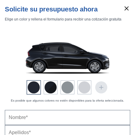
Solicite su presupuesto ahora
Elige un color y rellena el formulario para recibir una cotización gratuita
Marcas
Comparador de coches
Es posible que algunos colores no estén disponibles para la oferta seleccionada.
Hyundai Bayon (2021) |
Precios, equipamientos,
Inicio
Marcas
Hyundai
Bayon
2021
Estándar
fotos, pruebas y fichas técnicas