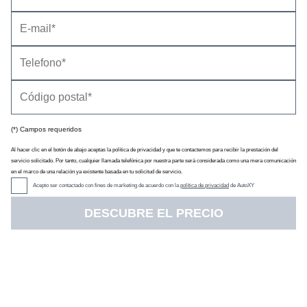
(*) Campos requeridos
Al hacer clic en el botón de abajo aceptas la política de privacidad y que te contactemos para recibir la prestación del
servicio solicitado. Por tanto, cualquier llamada telefónica por nuestra parte será considerada como una mera comunicación
en el marco de una relación ya existente basada en tu solicitud de servicio.
Información
Acepto ser contactado con fines de marketing de acuerdo con la
política de privacidad
de AutoXY
Hyundai BAYON (2021)
|
28/09/2021
Es un nuevo SUV del segmento B de Hyundai
DESCUBRE EL PRECIO
Ver artículo
Precios, datos y equipamiento
14
0
1
12
0
0
0