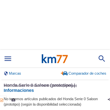
Marcas
Comparador de coches
Honda Serie 0 Saloon (prototipo) |
Inicio
Marcas
Honda
Serie 0 Saloon (prototipo)
Informaciones
No tenemos artículos publicados del Honda Serie 0 Saloon
(prototipo) (según la disponibilidad seleccionada)