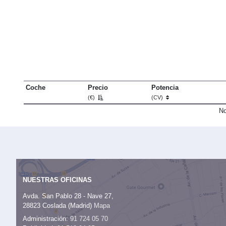
Coche
Precio
Potencia
(€)
(CV)
No
NUESTRAS OFICINAS
Avda. San Pablo 28 - Nave 27,
28823 Coslada (Madrid)
Mapa
Administración:
91 724 05 70