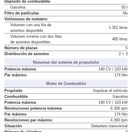
Depósito de combustible
Gasolina
50 l
Filtro de partículas
No
Volúmenes de maletero
Volumen con una fila de
1.352 litros
asientos disponible
Volumen mínimo con dos filas
485 litros
de asientos disponibles
Número de plazas
5
Distribución de asientos
2 + 3
Resumen del sistema de propulsión
Potencia máxima
140 CV / 103 kW
Par máximo
174 Nm
Motor de Combustión
Propósito
Impulsar el vehículo
Combustible
Gasolina
Potencia máxima
140 CV / 103 kW
Revoluciones potencia máxima
6.300 rpm
Par máximo
174 Nm
Revoluciones par máximo
4.300 rpm
Situación
Delantero transversal
Número de cilindros
4