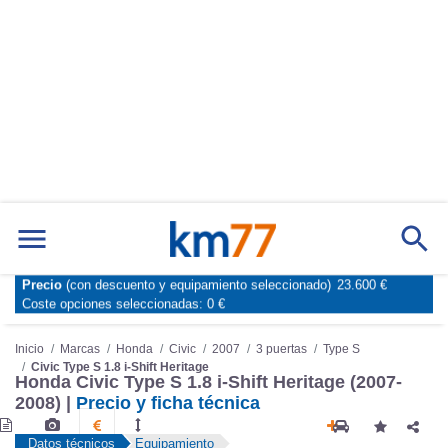
Precio
(con descuento y equipamiento seleccionado)
23.600 €
Marcas
Comparador de coches
Coste opciones seleccionadas:
0 €
Inicio
Marcas
Honda
Civic
2007
3 puertas
Type S
Civic Type S 1.8 i-Shift Heritage
Honda Civic Type S 1.8 i-Shift Heritage (2007-
2008) |
Precio y ficha técnica
Datos técnicos
Equipamiento