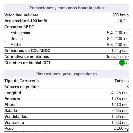
Prestaciones y consumos homologados
Velocidad máxima
205 km/h
Aceleración 0-100 km/h
10,9 s
Consumo NEDC
Extraurbano
5,4 l/100 km
Urbano
8,4 l/100 km
Medio
6,5 l/100 km
Emisiones de CO₂ NEDC
153 gr/km
Normativa de emisiones
No disponible
C
Distintivo ambiental DGT
Dimensiones, peso, capacidades
Tipo de Carrocería
Turismo
Número de puertas
3
Longitud
4.275 mm
Anchura
1.785 mm
Altura
1.460 mm
Batalla
2.635 mm
Vía delantera
1.505 mm
Vía trasera
1.530 mm
Peso
1.196 kg