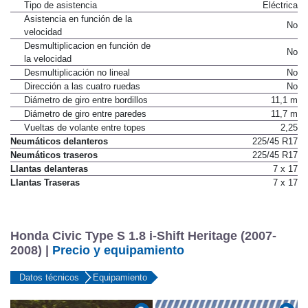
Tipo de asistencia
Eléctrica
Asistencia en función de la
No
velocidad
Desmultiplicacion en función de
No
la velocidad
Desmultiplicación no lineal
No
Dirección a las cuatro ruedas
No
Diámetro de giro entre bordillos
11,1 m
Diámetro de giro entre paredes
11,7 m
Vueltas de volante entre topes
2,25
Neumáticos delanteros
225/45 R17
Neumáticos traseros
225/45 R17
Llantas delanteras
7 x 17
Llantas Traseras
7 x 17
Honda Civic Type S 1.8 i-Shift Heritage (2007-
2008) |
Precio y equipamiento
Datos técnicos
Equipamiento