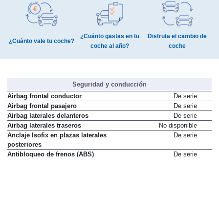
¿Cuánto gastas en tu
Disfruta el cambio de
¿Cuánto vale tu coche?
coche al año?
coche
Seguridad y conducción
Airbag frontal conductor
De serie
Airbag frontal pasajero
De serie
Airbag laterales delanteros
De serie
Airbag laterales traseros
No disponible
Anclaje Isofix en plazas laterales
De serie
posteriores
Antibloqueo de frenos (ABS)
De serie
Asistente a la frenada
De serie
Cinturones de seguridad
De serie
delanteros con doble pretensor
Control de estabilidad (VSA)
De serie
Control de tracción
De serie
Control de velocidad de crucero
De serie