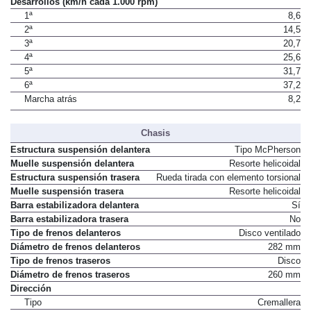
Desarrollos (km/h cada 1.000 rpm)
1ª
8,6
2ª
14,5
3ª
20,7
4ª
25,6
5ª
31,7
6ª
37,2
Marcha atrás
8,2
Chasis
Estructura suspensión delantera
Tipo McPherson
Muelle suspensión delantera
Resorte helicoidal
Estructura suspensión trasera
Rueda tirada con elemento torsional
Muelle suspensión trasera
Resorte helicoidal
Barra estabilizadora delantera
Sí
Barra estabilizadora trasera
No
Tipo de frenos delanteros
Disco ventilado
Diámetro de frenos delanteros
282 mm
Tipo de frenos traseros
Disco
Diámetro de frenos traseros
260 mm
Dirección
Tipo
Cremallera