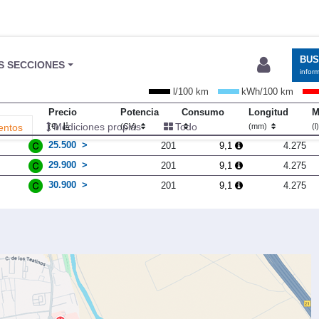
BU
S SECCIONES
infor
l/100 km
kWh/100 km
Precio
Potencia
Consumo
Longitud
M
Mediciones propias
Todo
entos
(€)
(CV)
(mm)
(l
25.500
201
9,1
4.275
29.900
201
9,1
4.275
30.900
201
9,1
4.275