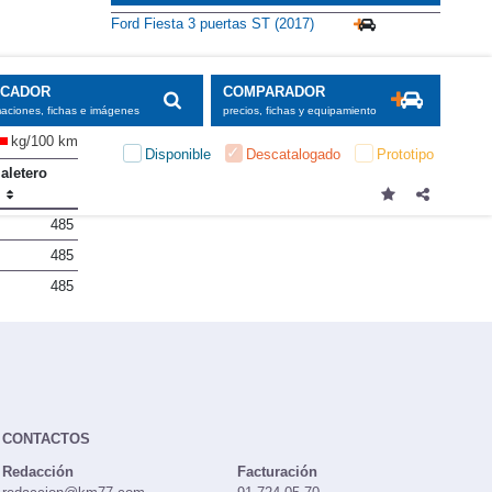
Ford Fiesta 3 puertas ST (2017)
SCADOR
COMPARADOR
maciones, fichas e imágenes
precios, fichas y equipamiento
kg/100 km
Disponible
Descatalogado
Prototipo
aletero
)
485
485
485
CONTACTOS
Redacción
Facturación