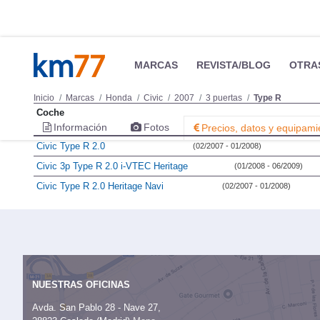
MARCAS
REVISTA/BLOG
OTRA
Inicio
Marcas
Honda
Civic
2007
3 puertas
Type R
Coche
Información
Fotos
Precios, datos y equipami
Civic Type R 2.0
(02/2007 - 01/2008)
Civic 3p Type R 2.0 i-VTEC Heritage
(01/2008 - 06/2009)
Civic Type R 2.0 Heritage Navi
(02/2007 - 01/2008)
NUESTRAS OFICINAS
Avda. San Pablo 28 - Nave 27,