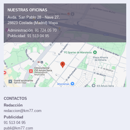
NUESTRAS OFICINAS
Avda. San Pablo 28 - Nave 27,
28823 Coslada (Madrid)
Mapa
Administración:
91 724 05 70
Publicidad:
91 513 04 95
CONTACTOS
Redacción
redaccion@km77.com
Publicidad
91 513 04 95