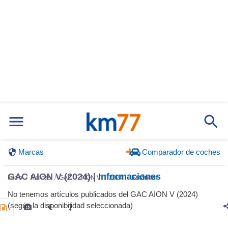
Marcas
Comparador de coches
GAC AION V (2024) |
Informaciones
Inicio
Marcas
GAC
AION V
2024
Estándar
No tenemos artículos publicados del GAC AION V (2024)
(según la disponibilidad seleccionada)