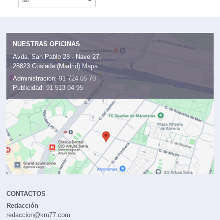
NUESTRAS OFICINAS
Avda. San Pablo 28 - Nave 27,
28823 Coslada (Madrid)
Mapa
Administración:
91 724 05 70
Publicidad:
91 513 04 95
CONTACTOS
Redacción
redaccion@km77.com