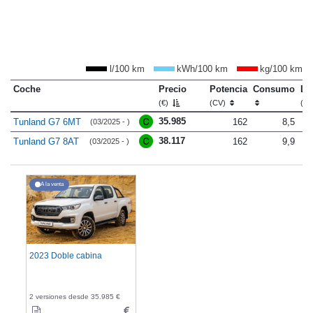
l/100 km
kWh/100 km
kg/100 km
Coche
Precio
Potencia
Consumo
Lo
(€)
(CV)
(m
35.985
Tunland G7 6MT
162
8,5
(03/2025 - )
38.117
Tunland G7 8AT
162
9,9
(03/2025 - )
A la venta
2023 Doble cabina
2 versiones desde 35.985 €