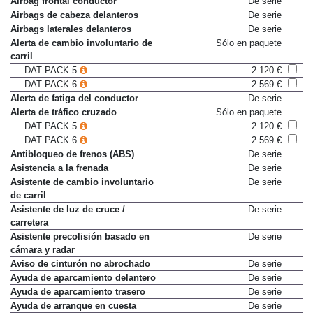
Airbag frontal conductor
De serie
Airbags de cabeza delanteros
De serie
Airbags laterales delanteros
De serie
Alerta de cambio involuntario de
Sólo en paquete
carril
DAT PACK 5
2.120 €
DAT PACK 6
2.569 €
Alerta de fatiga del conductor
De serie
Alerta de tráfico cruzado
Sólo en paquete
DAT PACK 5
2.120 €
DAT PACK 6
2.569 €
Antibloqueo de frenos (ABS)
De serie
Asistencia a la frenada
De serie
Asistente de cambio involuntario
De serie
de carril
Asistente de luz de cruce /
De serie
carretera
Asistente precolisión basado en
De serie
cámara y radar
Aviso de cinturón no abrochado
De serie
Ayuda de aparcamiento delantero
De serie
Ayuda de aparcamiento trasero
De serie
Ayuda de arranque en cuesta
De serie