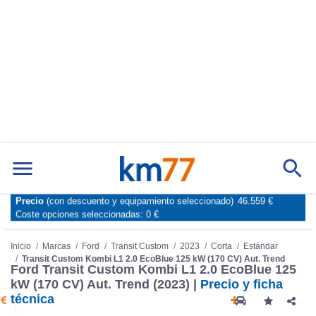
Precio
(con descuento y equipamiento seleccionado)
46.559 €
Marcas
Comparador de coches
Coste opciones seleccionadas:
0 €
Inicio
Marcas
Ford
Transit Custom
2023
Corta
Estándar
Transit Custom Kombi L1 2.0 EcoBlue 125 kW (170 CV) Aut. Trend
Ford Transit Custom Kombi L1 2.0 EcoBlue 125
kW (170 CV) Aut. Trend (2023) |
Precio y ficha
técnica