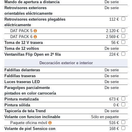
Mando de apertura a distancia
De serie
Retrovisores exteriores
De serie
orientables eléctricamente
Retrovisores exteriores plegables
112 €
eléctricamente
DAT PACK 5
2.120 €
DAT PACK 6
2.569 €
Toma de 12 V trasera
56 €
Toma de 12 voltios
De serie
Ventanillas Flip Open en 2ª fila
224 €
Decoración exterior e interior
Faldillas delanteras
De serie
Faldillas traseras
De serie
Luces traseras LED
De serie
Paragolpes parcialmente
De serie
pintados en color carrocería
Pintura metalizada
673 €
Pintura sólida
0 €
Tapicería de tela Trend
De serie
Volante con funcion inclinable
Sólo en paquete
Paquete oficina móvil
516 €
Volante de piel Sensico con
168 €