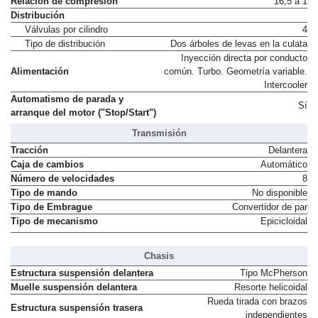
Relación de compresión
16,5 a 1
Distribución
Válvulas por cilindro
4
Tipo de distribución
Dos árboles de levas en la culata
Inyección directa por conducto
Alimentación
común. Turbo. Geometría variable.
Intercooler
Automatismo de parada y
Sí
arranque del motor ("Stop/Start")
Transmisión
Tracción
Delantera
Caja de cambios
Automático
Número de velocidades
8
Tipo de mando
No disponible
Tipo de Embrague
Convertidor de par
Tipo de mecanismo
Epicicloidal
Chasis
Estructura suspensión delantera
Tipo McPherson
Muelle suspensión delantera
Resorte helicoidal
Rueda tirada con brazos
Estructura suspensión trasera
independientes