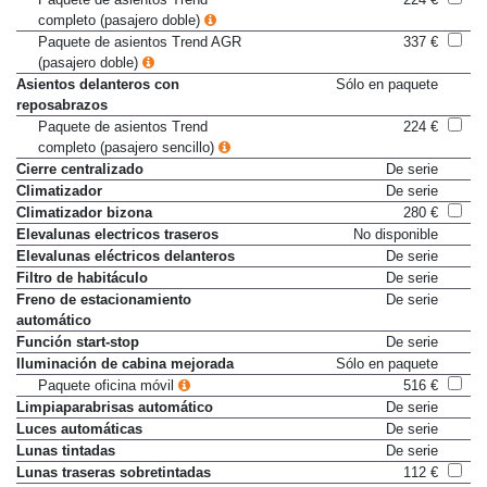
completo (pasajero doble)
Paquete de asientos Trend AGR
337 €
(pasajero doble)
Asientos delanteros con
Sólo en paquete
reposabrazos
Paquete de asientos Trend
224 €
completo (pasajero sencillo)
Cierre centralizado
De serie
Climatizador
De serie
Climatizador bizona
280 €
Elevalunas electricos traseros
No disponible
Elevalunas eléctricos delanteros
De serie
Filtro de habitáculo
De serie
Freno de estacionamiento
De serie
automático
Función start-stop
De serie
Iluminación de cabina mejorada
Sólo en paquete
Paquete oficina móvil
516 €
Limpiaparabrisas automático
De serie
Luces automáticas
De serie
Lunas tintadas
De serie
Lunas traseras sobretintadas
112 €