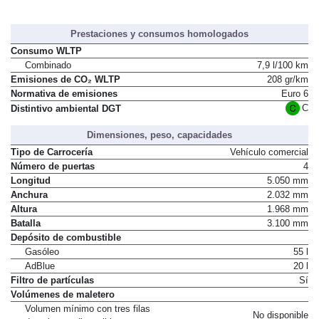
Prestaciones y consumos homologados
Consumo WLTP
Combinado
7,9 l/100 km
Emisiones de CO₂ WLTP
208 gr/km
Normativa de emisiones
Euro 6
C
Distintivo ambiental DGT
Dimensiones, peso, capacidades
Tipo de Carrocería
Vehículo comercial
Número de puertas
4
Longitud
5.050 mm
Anchura
2.032 mm
Altura
1.968 mm
Batalla
3.100 mm
Depósito de combustible
Gasóleo
55 l
AdBlue
20 l
Filtro de partículas
Sí
Volúmenes de maletero
Volumen mínimo con tres filas
No disponible