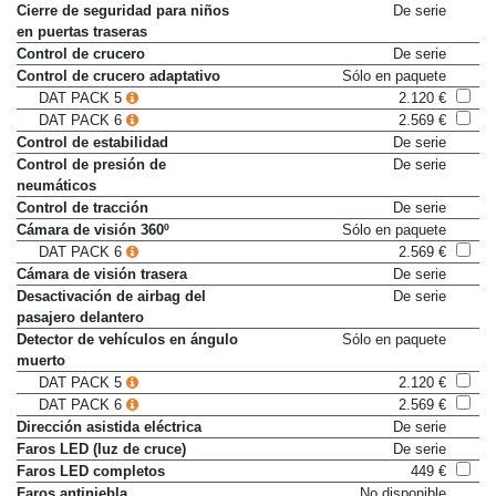
Cierre de seguridad para niños
De serie
en puertas traseras
Control de crucero
De serie
Control de crucero adaptativo
Sólo en paquete
DAT PACK 5
2.120 €
DAT PACK 6
2.569 €
Control de estabilidad
De serie
Control de presión de
De serie
neumáticos
Control de tracción
De serie
Cámara de visión 360º
Sólo en paquete
DAT PACK 6
2.569 €
Cámara de visión trasera
De serie
Desactivación de airbag del
De serie
pasajero delantero
Detector de vehículos en ángulo
Sólo en paquete
muerto
DAT PACK 5
2.120 €
DAT PACK 6
2.569 €
Dirección asistida eléctrica
De serie
Faros LED (luz de cruce)
De serie
Faros LED completos
449 €
Faros antiniebla
No disponible