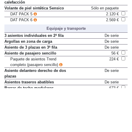
calefacción
Volante de piel sintética Sensico
Sólo en paquete
DAT PACK 5
2.120 €
DAT PACK 6
2.569 €
Equipaje y transporte
3 asientos individuales en 2ª fila
De serie
Argollas en zona de carga
De serie
Asiento de 3 plazas en 3ª fila
De serie
Asiento de pasajero sencillo
56 €
Paquete de asientos Trend
224 €
completo (pasajero sencillo)
Asiento delantero derecho de dos
De serie
plazas
Asientos traseros abatibles
De serie
Barras de techo modulares
673 €
Consola central grande
168 €
Consola de techo
De serie
Espacio para tablets/portátiles
Sólo en paquete
entre asientos
Paquete oficina móvil
516 €
Gancho de remolque fijo
449 €
Gancho de remolque retráctil
898 €