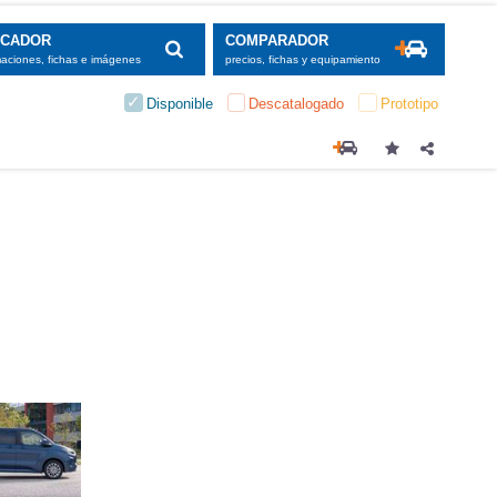
SCADOR
COMPARADOR
maciones, fichas e imágenes
precios, fichas y equipamiento
Disponible
Descatalogado
Prototipo