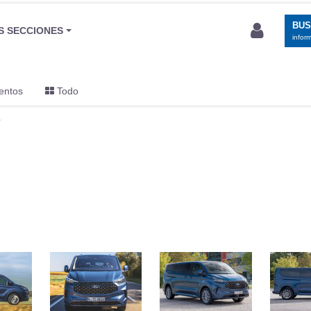
BU
S SECCIONES
infor
entos
Todo
s