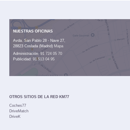
NUESTRAS OFICINAS
Avda. San Pablo 28 - Nave 27,
28823 Coslada (Madrid)
Mapa
Administración:
91 724 05 70
Publicidad:
91 513 04 95
OTROS SITIOS DE LA RED KM77
Coches77
DriveMatch
DriveK