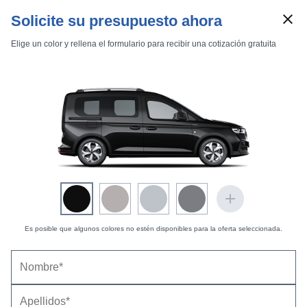
Solicite su presupuesto ahora
Elige un color y rellena el formulario para recibir una cotización gratuita
Marcas
Comparador de coches
Precio
(con descuento y equipamiento seleccionado)
34.815 €
Inicio
Marcas
Ford
Tourneo Connect
2022
Estándar
Estándar
Coste opciones seleccionadas:
0 €
Grand Tourneo Connect Active 2.0 EcoBlue 122 CV AWD
Es posible que algunos colores no estén disponibles para la oferta seleccionada.
Ford Grand Tourneo Connect Active 2.0 EcoBlue
122 CV AWD (2022-2024) |
Precio y ficha técnica