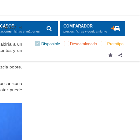
SCADOR
COMPARADOR
 130 CV. El
maciones, fichas e imágenes
precios, fichas y equipamiento
Disponible
Descatalogado
Prototipo
aldría a un
tentes y un
zcla pobre.
uscar «
una
motor puede