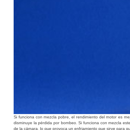
Si funciona con mezcla pobre, el rendimiento del motor es me
disminuye la pérdida por bombeo. Si funciona con mezcla esteq
de la cámara, lo que provoca un enfriamiento que sirve para q