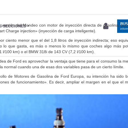
BU
versión del Mondeo con motor de inyección directa de gasolina, con
S SECCIONES
infor
 Charge injection» (inyección de carga inteligente).
ciento menor que el del 1,8 litros de inyección indirecta; eso equiv
so lo que gasta, es más o menos lo mismo que coches algo más po
 l/100 km) o el BMW 318i de 143 CV (7,2 l/100 km).
 idea de Ford es aprovechar la ventaja que tiene para el consumo la me
a normal cuando una de esas dos variables pasa de un cierto límite.
rollo de Motores de Gasolina de Ford Europa, su intención ha sido b
ones de funcionamiento
». Es decir, ampliar el margen en el que el 