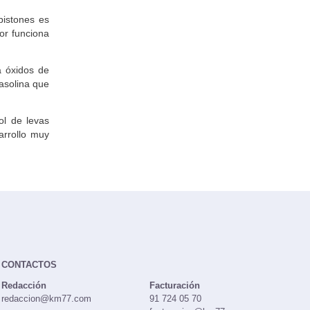
pistones es
or funciona
a óxidos de
gasolina que
ol de levas
arrollo muy
CONTACTOS
Redacción
Facturación
redaccion@km77.com
91 724 05 70