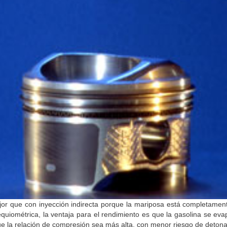
jor que con inyección indirecta porque la mariposa está completament
uiométrica, la ventaja para el rendimiento es que la gasolina se eva
ue la relación de compresión sea más alta, con menor riesgo de detona