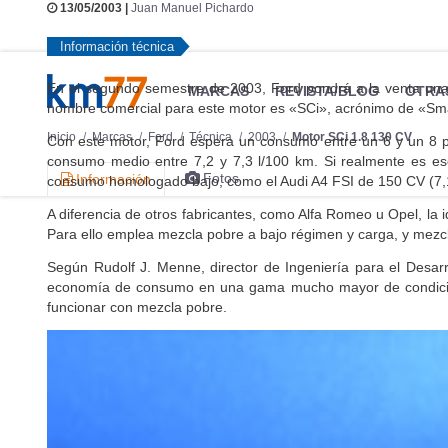
13/05/2003 |
Juan Manuel Pichardo
Información técnica
En el segundo semestre de 2003, Ford pondrá a la venta una 
MARCAS
REVISTA/BLOG
OTRA
nombre comercial para este motor es «SCi», acrónimo de «Smart
Inicio
Marcas
Ford
Técnica
2003
Motor SCi 1.8 130 CV
Con este motor, Ford espera un consumo entre un 6 y un 8 por 
consumo medio entre 7,2 y 7,3 l/100 km. Si realmente es e
Fotos
Información
consumo homologado bajo, como el Audi A4 FSI de 150 CV (7,1
A diferencia de otros fabricantes, como Alfa Romeo u Opel, la
Para ello emplea mezcla pobre a bajo régimen y carga, y mezcl
Según Rudolf J. Menne, director de Ingeniería para el Desar
economía de consumo en una gama mucho mayor de condici
funcionar con mezcla pobre.