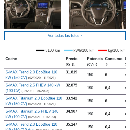
Ver todas las fotos
l/100 km
kWh/100 km
kg/100 km
Coche
Precio
Potencia
Consumo
Lo
(€)
(CV)
(m
S-MAX Trend 2.0 EcoBlue 110
31.819
150
6
4.
kW (150 CV)
(02/2020 - 11/2021)
S-MAX Trend 2.5 FHEV 140 kW
32.875
190
6,4
4.
(190 CV)
(02/2021 - 01/2023)
S-MAX Titanium 2.0 EcoBlue 110
33.942
150
6
4.
kW (150 CV)
(02/2020 - 11/2021)
S-MAX Titanium 2.5 FHEV 140
34.907
190
6,4
4.
kW (190 CV)
(02/2021 - 01/2023)
S-MAX Trend 2.0 EcoBlue 110
35.147
150
6,4
4.
kW (150 CV) Aut.