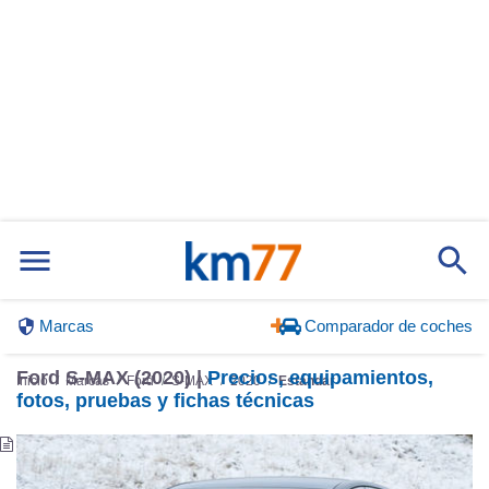
Marcas
Comparador de coches
Ford S-MAX (2020) |
Precios, equipamientos,
Inicio
Marcas
Ford
S-MAX
2020
Estándar
fotos, pruebas y fichas técnicas