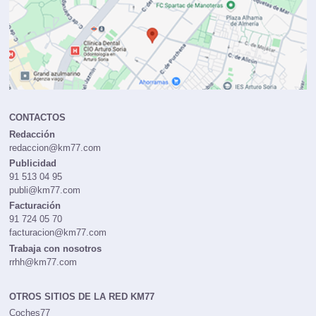
CONTACTOS
Redacción
redaccion@km77.com
Publicidad
91 513 04 95
publi@km77.com
Facturación
91 724 05 70
facturacion@km77.com
Trabaja con nosotros
rrhh@km77.com
OTROS SITIOS DE LA RED KM77
Coches77