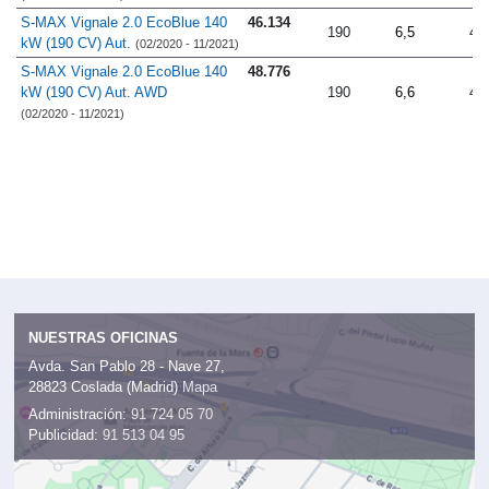
S-MAX Vignale 2.0 EcoBlue 140
46.134
190
6,5
4.
kW (190 CV) Aut.
(02/2020 - 11/2021)
S-MAX Vignale 2.0 EcoBlue 140
48.776
kW (190 CV) Aut. AWD
190
6,6
4.
(02/2020 - 11/2021)
NUESTRAS OFICINAS
Avda. San Pablo 28 - Nave 27,
28823 Coslada (Madrid)
Mapa
Administración:
91 724 05 70
Publicidad:
91 513 04 95