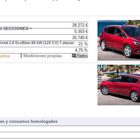
28.272 €
BU
S SECCIONES
5.353 €
infor
26.740 €
rend 2.0 EcoBlue 88 kW (120 CV) 7 plazas
21 %
4,75 %
Mediciones propias
Todo
entos
02/2019
nes y consumos homologados