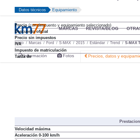
Datos técnicos
Equipamiento
Precio
(con descuento y equipamiento seleccionado)
MARCAS
REVISTA/BLOG
OTRA
Descuento oficial
Precio sin impuestos
Inicio
Marcas
Ford
S-MAX
2015
Estándar
Trend
S-MAX T
IVA
Impuesto de matriculación
Información
Fotos
Precios, datos y equipami
Tarifa de
Prestacio
Velocidad máxima
Aceleración 0-100 km/h