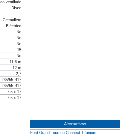
co ventilado
Disco
Cremallera
Eléctrica
No
No
No
15
No
11,6 m
12 m
2,7
235/55 R17
235/55 R17
7.5 x 17
7.5 x 17
Alternativas
Ford Grand Tourneo Connect Titanium