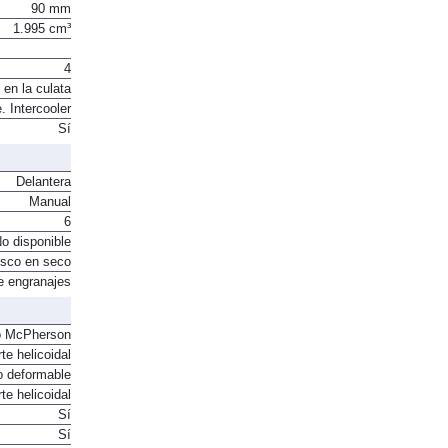
90 mm
1.995 cm³
4
 en la culata
. Intercooler
Sí
Delantera
Manual
6
o disponible
sco en seco
e engranajes
o McPherson
te helicoidal
o deformable
te helicoidal
Sí
Sí