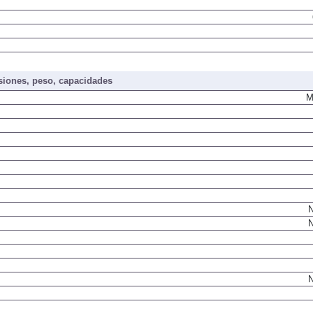
iones, peso, capacidades
M
N
N
N