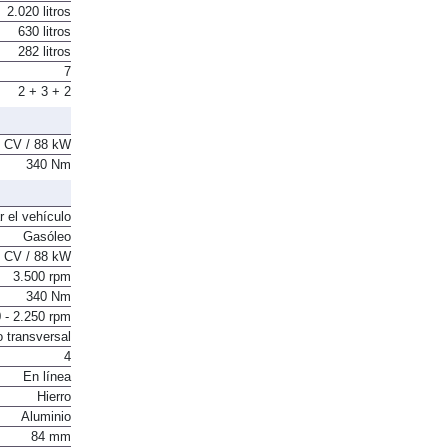
2.020 litros
630 litros
282 litros
7
2 + 3 + 2
 CV / 88 kW
340 Nm
r el vehículo
Gasóleo
 CV / 88 kW
3.500 rpm
340 Nm
 - 2.250 rpm
o transversal
4
En línea
Hierro
Aluminio
84 mm