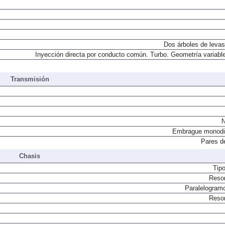
Dos árboles de levas
Inyección directa por conducto común. Turbo. Geometría variable
Transmisión
N
Embrague monodi
Pares d
Chasis
Tip
Resor
Paralelogram
Resor