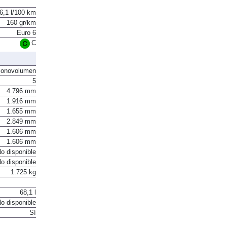
6,1 l/100 km
160 gr/km
Euro 6
C
onovolumen
5
4.796 mm
1.916 mm
1.655 mm
2.849 mm
1.606 mm
1.606 mm
o disponible
o disponible
1.725 kg
68,1 l
o disponible
Sí