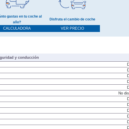
nto gastas en tu coche al
Disfruta el cambio de coche
año?
CALCULADORA
VER PRECIO
guridad y conducción
D
D
D
D
D
No dis
D
D
D
D
D
D