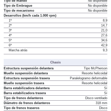
Tipo de mando
No disponible
Tipo de Embrague
No disponible
Tipo de mecanismo
No disponible
Desarrollos (km/h cada 1.000 rpm)
1ª
8,9
2ª
14,7
3ª
21,0
4ª
27,6
5ª
34,6
6ª
42,9
Marcha atrás
9,3
Chasis
Estructura suspensión delantera
Tipo McPherson
Muelle suspensión delantera
Resorte helicoidal
Estructura suspensión trasera
Paralelogramo deformable
Muelle suspensión trasera
Resorte helicoidal
Barra estabilizadora delantera
Sí
Barra estabilizadora trasera
Sí
Tipo de frenos delanteros
Disco ventilado
Diámetro de frenos delanteros
318 mm
Tipo de frenos traseros
Disco