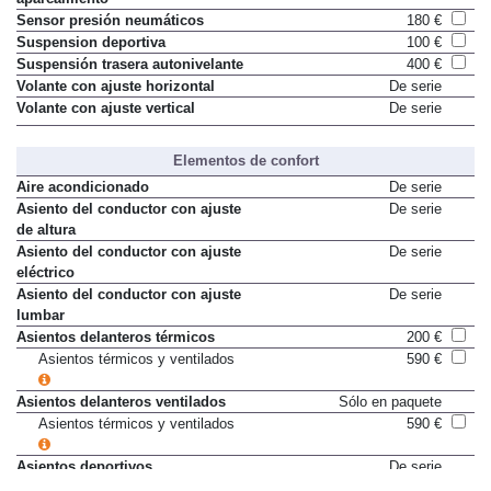
Sensor presión neumáticos
180 €
Suspension deportiva
100 €
Suspensión trasera autonivelante
400 €
Volante con ajuste horizontal
De serie
Volante con ajuste vertical
De serie
Elementos de confort
Aire acondicionado
De serie
Asiento del conductor con ajuste
De serie
de altura
Asiento del conductor con ajuste
De serie
eléctrico
Asiento del conductor con ajuste
De serie
lumbar
Asientos delanteros térmicos
200 €
Asientos térmicos y ventilados
590 €
Asientos delanteros ventilados
Sólo en paquete
Asientos térmicos y ventilados
590 €
Asientos deportivos
De serie
Autoencendido de faros
De serie