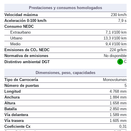
Prestaciones y consumos homologados
Velocidad máxima
230 km/h
Aceleración 0-100 km/h
7,9 s
Consumo NEDC
Extraurbano
7,1 l/100 km
Urbano
13,3 l/100 km
Medio
9,4 l/100 km
Emisiones de CO₂ NEDC
224 gr/km
Normativa de emisiones
No disponible
C
Distintivo ambiental DGT
Dimensiones, peso, capacidades
Tipo de Carrocería
Monovolumen
Número de puertas
5
Longitud
4.768 mm
Anchura
1.884 mm
Altura
1.658 mm
Batalla
2.850 mm
Vía delantera
1.589 mm
Vía trasera
1.605 mm
Coeficiente Cx
0,31