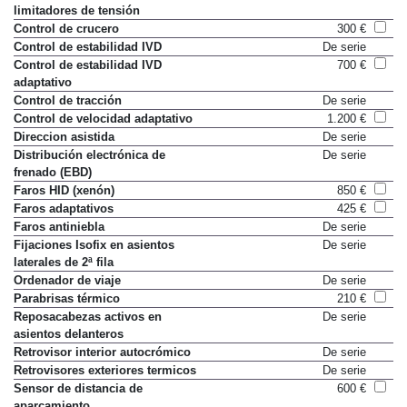
limitadores de tensión
Control de crucero
300 €
Control de estabilidad IVD
De serie
Control de estabilidad IVD
700 €
adaptativo
Control de tracción
De serie
Control de velocidad adaptativo
1.200 €
Direccion asistida
De serie
Distribución electrónica de
De serie
frenado (EBD)
Faros HID (xenón)
850 €
Faros adaptativos
425 €
Faros antiniebla
De serie
Fijaciones Isofix en asientos
De serie
laterales de 2ª fila
Ordenador de viaje
De serie
Parabrisas térmico
210 €
Reposacabezas activos en
De serie
asientos delanteros
Retrovisor interior autocrómico
De serie
Retrovisores exteriores termicos
De serie
Sensor de distancia de
600 €
aparcamiento