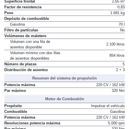
Superficie frontal
2,65 m²
Factor de resistencia
0,83
Peso
1.681 kg
Depósito de combustible
Gasolina
70 l
Filtro de partículas
No
Volúmenes de maletero
Volumen con una fila de
2.100 litros
asientos disponible
Volumen mínimo con dos filas
854 litros
de asientos disponibles
Número de plazas
5
Distribución de asientos
2 + 3
Resumen del sistema de propulsión
Potencia máxima
220 CV / 162 kW
Par máximo
320 Nm
Motor de Combustión
Propósito
Impulsar el vehículo
Combustible
Gasolina
Potencia máxima
220 CV / 162 kW
Revoluciones potencia máxima
5.000 rpm
Par máximo
320 Nm