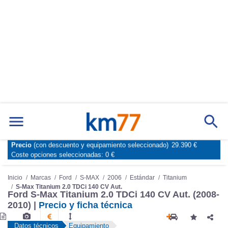
Precio
(con descuento y equipamiento seleccionado)
29.390 €
Marcas
Comparador de coches
Coste opciones seleccionadas:
0 €
Inicio
Marcas
Ford
S-MAX
2006
Estándar
Titanium
S-Max Titanium 2.0 TDCi 140 CV Aut.
Ford S-Max Titanium 2.0 TDCi 140 CV Aut. (2008-
2010) |
Precio y ficha técnica
Datos técnicos
Equipamiento