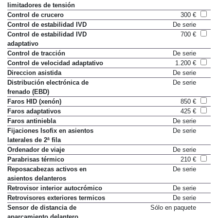
limitadores de tensión
Control de crucero
300 €
Control de estabilidad IVD
De serie
Control de estabilidad IVD
700 €
adaptativo
Control de tracción
De serie
Control de velocidad adaptativo
1.200 €
Direccion asistida
De serie
Distribución electrónica de
De serie
frenado (EBD)
Faros HID (xenón)
850 €
Faros adaptativos
425 €
Faros antiniebla
De serie
Fijaciones Isofix en asientos
De serie
laterales de 2ª fila
Ordenador de viaje
De serie
Parabrisas térmico
210 €
Reposacabezas activos en
De serie
asientos delanteros
Retrovisor interior autocrómico
De serie
Retrovisores exteriores termicos
De serie
Sensor de distancia de
Sólo en paquete
aparcamiento delantero