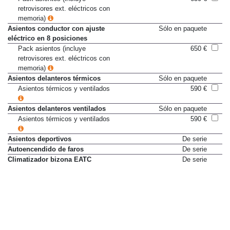
retrovisores ext. eléctricos con
memoria)
Asientos conductor con ajuste
Sólo en paquete
eléctrico en 8 posiciones
Pack asientos (incluye
650 €
retrovisores ext. eléctricos con
memoria)
Asientos delanteros térmicos
Sólo en paquete
Asientos térmicos y ventilados
590 €
Asientos delanteros ventilados
Sólo en paquete
Asientos térmicos y ventilados
590 €
Asientos deportivos
De serie
Autoencendido de faros
De serie
Climatizador bizona EATC
De serie
Cortinillas enrollables
75 €
Cristales tintados azules
De serie
Cristales tintados privacidad
De serie
Doble cierre centralizado
De serie
Elevalunas electricos delanteros
De serie
Elevalunas electricos traseros
De serie