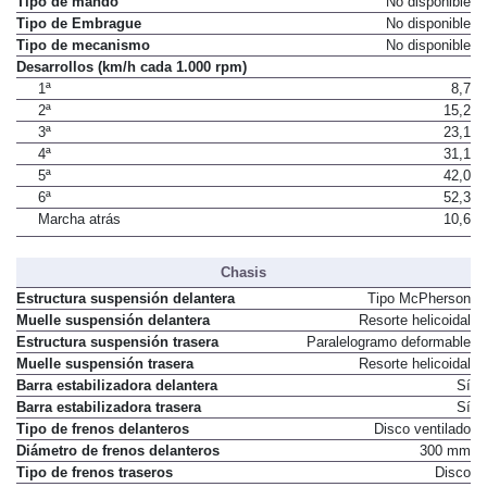
Tipo de mando
No disponible
Tipo de Embrague
No disponible
Tipo de mecanismo
No disponible
Desarrollos (km/h cada 1.000 rpm)
1ª
8,7
2ª
15,2
3ª
23,1
4ª
31,1
5ª
42,0
6ª
52,3
Marcha atrás
10,6
Chasis
Estructura suspensión delantera
Tipo McPherson
Muelle suspensión delantera
Resorte helicoidal
Estructura suspensión trasera
Paralelogramo deformable
Muelle suspensión trasera
Resorte helicoidal
Barra estabilizadora delantera
Sí
Barra estabilizadora trasera
Sí
Tipo de frenos delanteros
Disco ventilado
Diámetro de frenos delanteros
300 mm
Tipo de frenos traseros
Disco