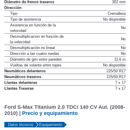
Diámetro de frenos traseros
302 mm
Dirección
Tipo
Cremallera
Tipo de asistencia
No disponible
Asistencia en función de la
No
velocidad
Desmultiplicacion en función de
No
la velocidad
Desmultiplicación no lineal
No
Dirección a las cuatro ruedas
No
Diámetro de giro entre paredes
11,6 m
Vueltas de volante entre topes
No disponible
Neumáticos delanteros
225/50 R17
Neumáticos traseros
225/50 R17
Llantas delanteras
7 x 17
Llantas Traseras
7 x 17
Ford S-Max Titanium 2.0 TDCi 140 CV Aut. (2008-
2010) |
Precio y equipamiento
Datos técnicos
Equipamiento