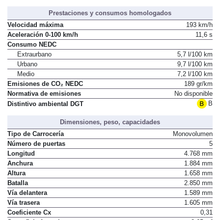
Prestaciones y consumos homologados
Velocidad máxima
193 km/h
Aceleración 0-100 km/h
11,6 s
Consumo NEDC
Extraurbano
5,7 l/100 km
Urbano
9,7 l/100 km
Medio
7,2 l/100 km
Emisiones de CO₂ NEDC
189 gr/km
Normativa de emisiones
No disponible
B
Distintivo ambiental DGT
Dimensiones, peso, capacidades
Tipo de Carrocería
Monovolumen
Número de puertas
5
Longitud
4.768 mm
Anchura
1.884 mm
Altura
1.658 mm
Batalla
2.850 mm
Vía delantera
1.589 mm
Vía trasera
1.605 mm
Coeficiente Cx
0,31