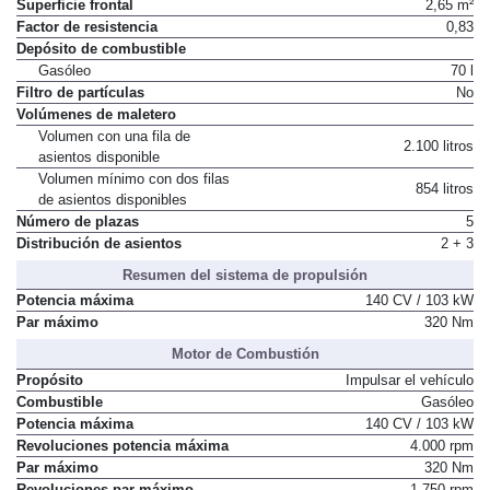
Superficie frontal
2,65 m²
Factor de resistencia
0,83
Depósito de combustible
Gasóleo
70 l
Filtro de partículas
No
Volúmenes de maletero
Volumen con una fila de
2.100 litros
asientos disponible
Volumen mínimo con dos filas
854 litros
de asientos disponibles
Número de plazas
5
Distribución de asientos
2 + 3
Resumen del sistema de propulsión
Potencia máxima
140 CV / 103 kW
Par máximo
320 Nm
Motor de Combustión
Propósito
Impulsar el vehículo
Combustible
Gasóleo
Potencia máxima
140 CV / 103 kW
Revoluciones potencia máxima
4.000 rpm
Par máximo
320 Nm
Revoluciones par máximo
1.750 rpm