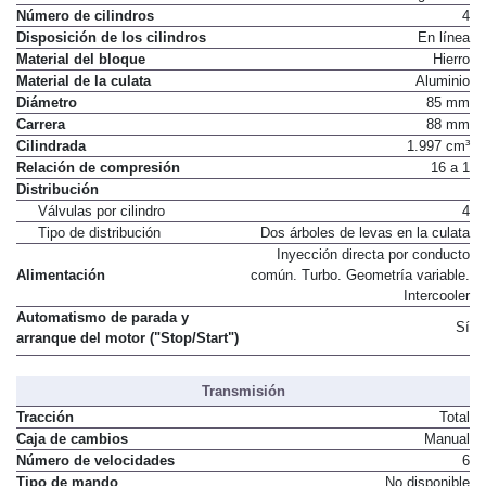
Número de cilindros
4
Disposición de los cilindros
En línea
Material del bloque
Hierro
Material de la culata
Aluminio
Diámetro
85 mm
Carrera
88 mm
Cilindrada
1.997 cm³
Relación de compresión
16 a 1
Distribución
Válvulas por cilindro
4
Tipo de distribución
Dos árboles de levas en la culata
Inyección directa por conducto
Alimentación
común. Turbo. Geometría variable.
Intercooler
Automatismo de parada y
Sí
arranque del motor ("Stop/Start")
Transmisión
Tracción
Total
Caja de cambios
Manual
Número de velocidades
6
Tipo de mando
No disponible