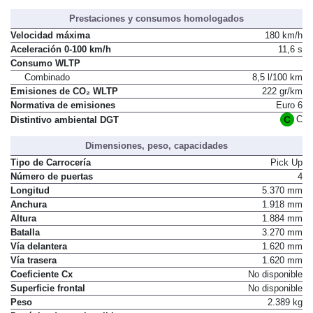
Prestaciones y consumos homologados
Velocidad máxima
180 km/h
Aceleración 0-100 km/h
11,6 s
Consumo WLTP
Combinado
8,5 l/100 km
Emisiones de CO₂ WLTP
222 gr/km
Normativa de emisiones
Euro 6
C
Distintivo ambiental DGT
Dimensiones, peso, capacidades
Tipo de Carrocería
Pick Up
Número de puertas
4
Longitud
5.370 mm
Anchura
1.918 mm
Altura
1.884 mm
Batalla
3.270 mm
Vía delantera
1.620 mm
Vía trasera
1.620 mm
Coeficiente Cx
No disponible
Superficie frontal
No disponible
Peso
2.389 kg