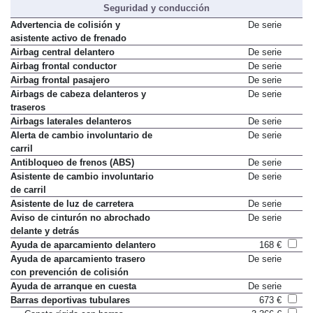
Seguridad y conducción
Advertencia de colisión y
De serie
asistente activo de frenado
Airbag central delantero
De serie
Airbag frontal conductor
De serie
Airbag frontal pasajero
De serie
Airbags de cabeza delanteros y
De serie
traseros
Airbags laterales delanteros
De serie
Alerta de cambio involuntario de
De serie
carril
Antibloqueo de frenos (ABS)
De serie
Asistente de cambio involuntario
De serie
de carril
Asistente de luz de carretera
De serie
Aviso de cinturón no abrochado
De serie
delante y detrás
Ayuda de aparcamiento delantero
168 €
Ayuda de aparcamiento trasero
De serie
con prevención de colisión
Ayuda de arranque en cuesta
De serie
Barras deportivas tubulares
673 €