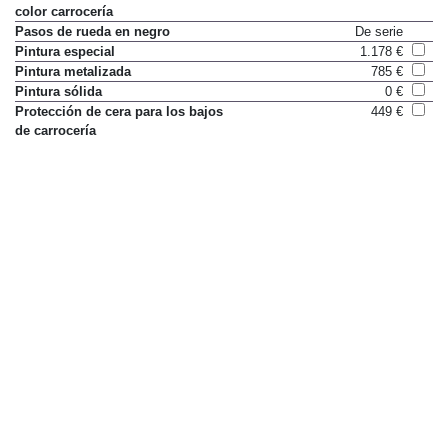
color carrocería
Pasos de rueda en negro
De serie
Pintura especial
1.178 €
Pintura metalizada
785 €
Pintura sólida
0 €
Protección de cera para los bajos
449 €
de carrocería
Retrovisores exteriores pintados
De serie
en color carrocería
Tapicería de tela
De serie
Equipaje y transporte
Asiento trasero abatible (tres
De serie
plazas)
Barras transversales de carga
561 €
Bolsillo para mapas en respaldo
De serie
de asiento del conductor
Consola de techo iluminada
De serie
Divisor de zona de carga
561 €
Ganchos de sujeción en zona de
De serie
carga
Organizador de zona de carga
224 €
Posavasos
De serie