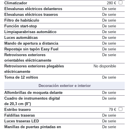
Climatizador
280 €
Elevalunas eléctricos delanteros
De serie
Elevalunas eléctricos traseros
De serie
Filtro de habitáculo
De serie
Función start-stop
De serie
Limpiaparabrisas automático
De serie
Luces automáticas
De serie
Mando de apertura a distancia
De serie
Repostaje sin tapón Easy Fuel
De serie
Retrovisores exteriores
De serie
orientables eléctricamente
Retrovisores exteriores plegables
No disponible
eléctricamente
Toma de 12 voltios
De serie
Decoración exterior e interior
Alfombrillas de moqueta delante
De serie
Cuadro de instrumentos digital
De serie
de 20,3 cm (8")
Estribo trasero
79 €
Faldillas traseras
De serie
Luces traseras LED
De serie
Manillas de puertas pintadas en
De serie