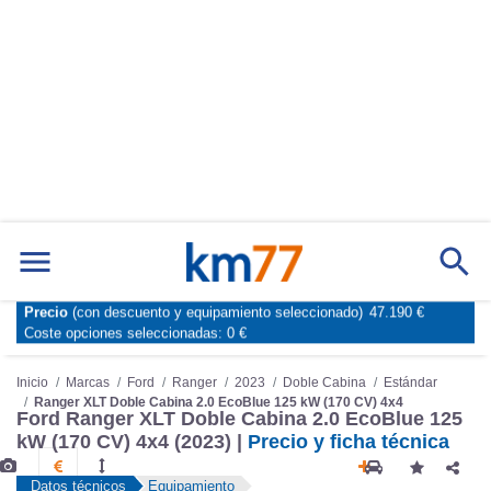
Precio
(con descuento y equipamiento seleccionado)
47.190 €
Marcas
Comparador de coches
Coste opciones seleccionadas:
0 €
Inicio
Marcas
Ford
Ranger
2023
Doble Cabina
Estándar
Ranger XLT Doble Cabina 2.0 EcoBlue 125 kW (170 CV) 4x4
Ford Ranger XLT Doble Cabina 2.0 EcoBlue 125
kW (170 CV) 4x4 (2023) |
Precio y ficha técnica
Datos técnicos
Equipamiento