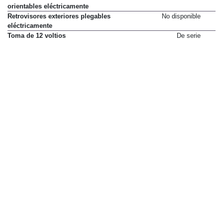
orientables eléctricamente
Retrovisores exteriores plegables
No disponible
eléctricamente
Toma de 12 voltios
De serie
Decoración exterior e interior
Alfombrillas de moqueta delante
De serie
Cuadro de instrumentos digital
De serie
de 20,3 cm (8")
Estribo trasero
79 €
Faldillas traseras
De serie
Pasos de rueda en negro
De serie
Pintura especial
1.178 €
Pintura metalizada
785 €
Pintura sólida
0 €
Protección de cera para los bajos
449 €
de carrocería
Tapicería de tela
De serie
Equipaje y transporte
Asiento trasero abatible (tres
De serie
plazas)
Barras transversales de carga
561 €