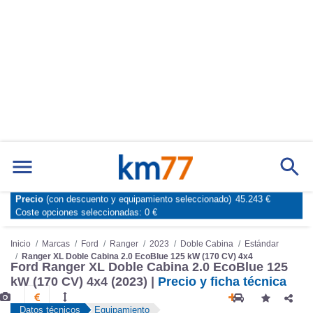
Precio
(con descuento y equipamiento seleccionado)
45.243 €
Marcas
Comparador de coches
Coste opciones seleccionadas:
0 €
Inicio
Marcas
Ford
Ranger
2023
Doble Cabina
Estándar
Ranger XL Doble Cabina 2.0 EcoBlue 125 kW (170 CV) 4x4
Ford Ranger XL Doble Cabina 2.0 EcoBlue 125
kW (170 CV) 4x4 (2023) |
Precio y ficha técnica
Datos técnicos
Equipamiento