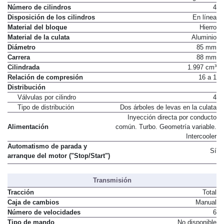
Número de cilindros
4
Disposición de los cilindros
En línea
Material del bloque
Hierro
Material de la culata
Aluminio
Diámetro
85 mm
Carrera
88 mm
Cilindrada
1.997 cm³
Relación de compresión
16 a 1
Distribución
Válvulas por cilindro
4
Tipo de distribución
Dos árboles de levas en la culata
Inyección directa por conducto
Alimentación
común. Turbo. Geometría variable.
Intercooler
Automatismo de parada y
Sí
arranque del motor ("Stop/Start")
Transmisión
Tracción
Total
Caja de cambios
Manual
Número de velocidades
6
Tipo de mando
No disponible