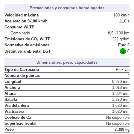
Prestaciones y consumos homologados
Velocidad máxima
180 km/h
Aceleración 0-100 km/h
11,6 s
Consumo WLTP
Combinado
8,5 l/100 km
Emisiones de CO₂ WLTP
222 gr/km
Normativa de emisiones
Euro 6
C
Distintivo ambiental DGT
Dimensiones, peso, capacidades
Tipo de Carrocería
Pick Up
Número de puertas
4
Longitud
5.370 mm
Anchura
1.918 mm
Altura
1.884 mm
Batalla
3.270 mm
Vía delantera
1.620 mm
Vía trasera
1.620 mm
Coeficiente Cx
No disponible
Superficie frontal
No disponible
Peso
2.389 kg