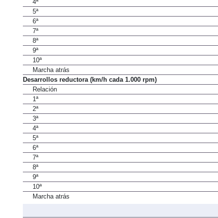
4ª
5ª
6ª
7ª
8ª
9ª
10ª
Marcha atrás
Desarrollos reductora (km/h cada 1.000 rpm)
Relación
1ª
2ª
3ª
4ª
5ª
6ª
7ª
8ª
9ª
10ª
Marcha atrás