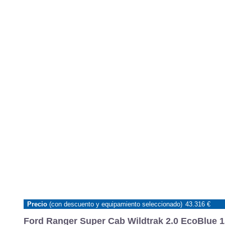
Precio
(con descuento y equipamiento seleccionado)
43.316 €
Ford Ranger Super Cab Wildtrak 2.0 EcoBlue 15