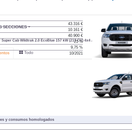
43.316 €
BU
S SECCIONES
10.161 €
infor
40.900 €
 Super Cab Wildtrak 2.0 EcoBlue 157 kW (213 CV) 4x4 Aut.
21 %
9,75 %
Todo
entos
10/2021
nes y consumos homologados