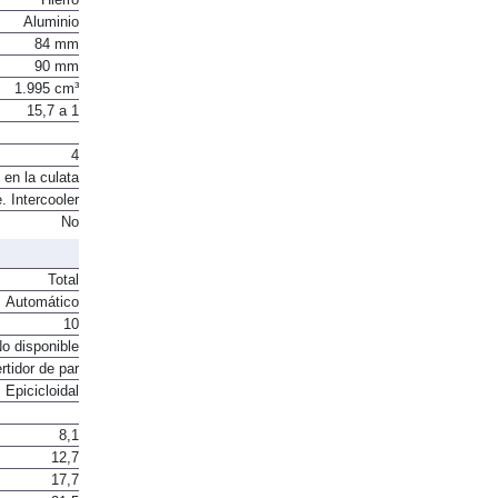
Aluminio
84 mm
90 mm
1.995 cm³
15,7 a 1
4
 en la culata
. Intercooler
No
Total
Automático
10
o disponible
rtidor de par
Epicicloidal
8,1
12,7
17,7