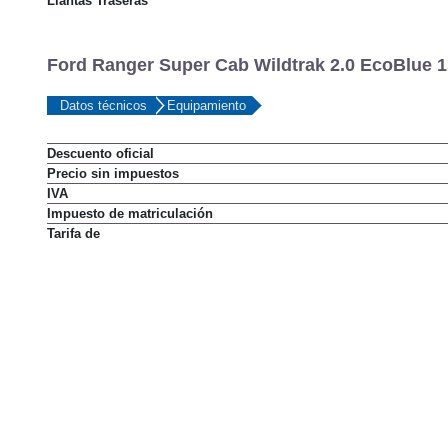
Llantas Traseras
Ford Ranger Super Cab Wildtrak 2.0 EcoBlue 15
Datos técnicos
Equipamiento
Descuento oficial
Precio sin impuestos
IVA
Impuesto de matriculación
Tarifa de