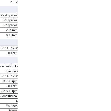
2 + 2
29,4 grados
21 grados
22 grados
237 mm
800 mm
CV / 157 kW
500 Nm
r el vehículo
Gasóleo
CV / 157 kW
3.750 rpm
500 Nm
 - 2.500 rpm
 longitudinal
4
En línea
Hierro