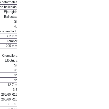
o deformable
te helicoidal
Eje rígido
Ballestas
Sí
No
co ventilado
302 mm
Tambor
295 mm
Cremallera
Eléctrica
Sí
No
No
No
12,7 m
3,5
265/60 R18
265/60 R18
8 x 18