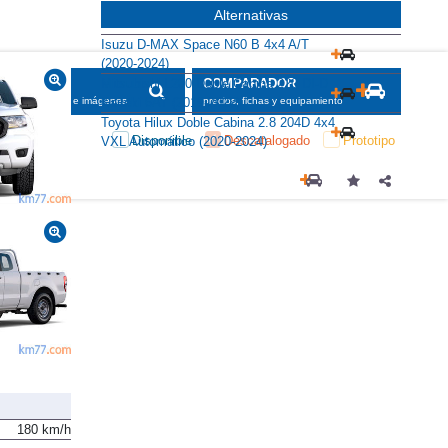
Alternativas
Isuzu D-MAX Space N60 B 4x4 A/T
(2020-2024)
Mitsubishi L200 Doble Cabina 220 DI-D
SCADOR
COMPARADOR
Kaiteki 6AT (2019-2022)
maciones, fichas e imágenes
precios, fichas y equipamiento
Toyota Hilux Doble Cabina 2.8 204D 4x4
Disponible
Descatalogado
Prototipo
VXL Automático (2020-2024)
180 km/h