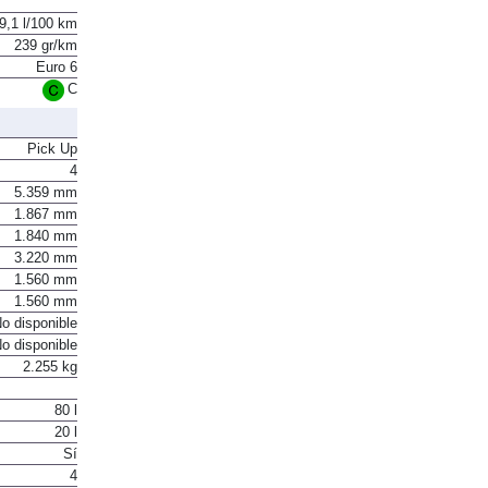
9,1 l/100 km
239 gr/km
Euro 6
C
Pick Up
4
5.359 mm
1.867 mm
1.840 mm
3.220 mm
1.560 mm
1.560 mm
o disponible
o disponible
2.255 kg
80 l
20 l
Sí
4