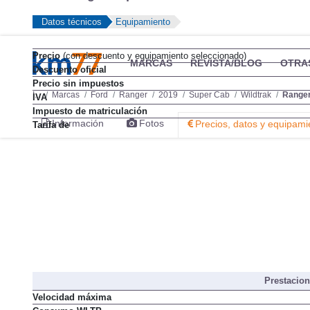
Datos técnicos
Equipamiento
Precio
(con descuento y equipamiento seleccionado)
MARCAS
REVISTA/BLOG
OTRA
Descuento oficial
Precio sin impuestos
I...
Marcas
Ford
Ranger
2019
Super Cab
Wildtrak
Ranger
IVA
Impuesto de matriculación
Información
Fotos
Precios, datos y equipami
Tarifa de
Prestacio
Velocidad máxima