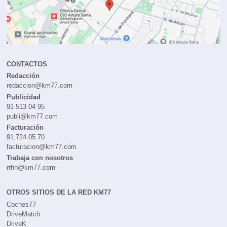
CONTACTOS
Redacción
redaccion@km77.com
Publicidad
91 513 04 95
publi@km77.com
Facturación
91 724 05 70
facturacion@km77.com
Trabaja con nosotros
rrhh@km77.com
OTROS SITIOS DE LA RED KM77
Coches77
DriveMatch
DriveK