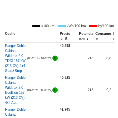
l/100 km
kWh/100 km
kg/100 km
Coche
Precio
Potencia
Consumo
Lo
(€)
(CV)
(m
Ranger Doble
40.298
Cabina
Wildtrak 2.0
213
8,8
(05/2019 - 04/2021)
TDCI 157 kW
(213 CV) 4x4
Start&Stop
Ranger Doble
40.825
Cabina
Wildtrak 2.0
213
9,2
(04/2021 - 06/2022)
EcoBlue 157
kW (213 CV)
4x4 Aut.
Ranger Doble
41.745
Cabina