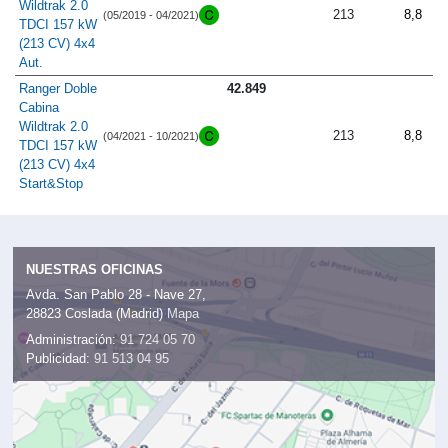
Wildtrak 2.0
213
8,8
(05/2019 - 04/2021)
TDCI 157 kW
(213 CV) 4x4
Aut.
Ranger Doble
42.849
Cabina
Wildtrak 2.0
213
8,8
(04/2021 - 10/2021)
TDCI 157 kW
(213 CV) 4x4
Start&Stop
NUESTRAS OFICINAS
Avda. San Pablo 28 - Nave 27,
28823 Coslada (Madrid)
Mapa
Administración:
91 724 05 70
Publicidad:
91 513 04 95