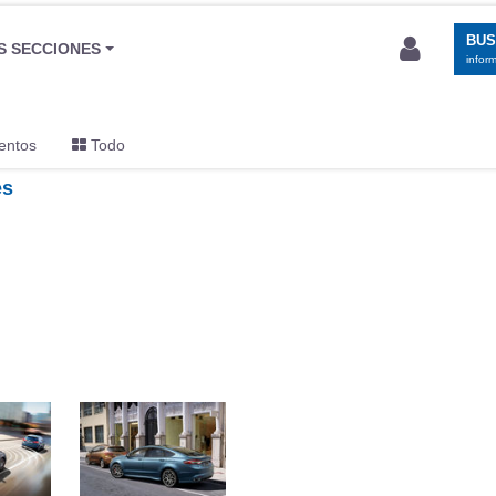
BU
S SECCIONES
infor
entos
Todo
es