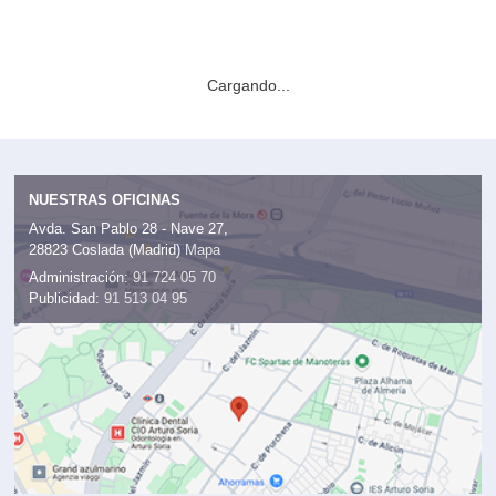
Cargando...
NUESTRAS OFICINAS
Avda. San Pablo 28 - Nave 27,
28823 Coslada (Madrid)
Mapa
Administración:
91 724 05 70
Publicidad:
91 513 04 95