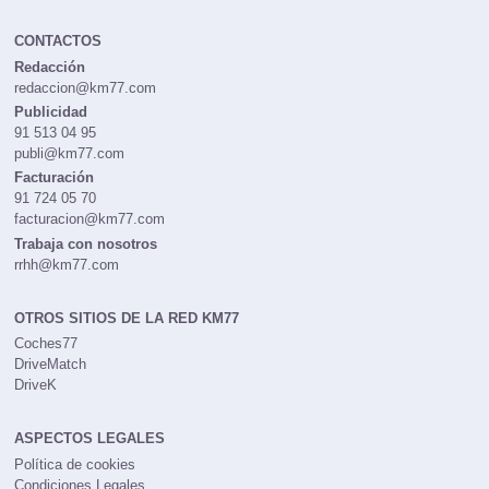
CONTACTOS
Redacción
redaccion@km77.com
Publicidad
91 513 04 95
publi@km77.com
Facturación
91 724 05 70
facturacion@km77.com
Trabaja con nosotros
rrhh@km77.com
OTROS SITIOS DE LA RED KM77
Coches77
DriveMatch
DriveK
ASPECTOS LEGALES
Política de cookies
Condiciones Legales