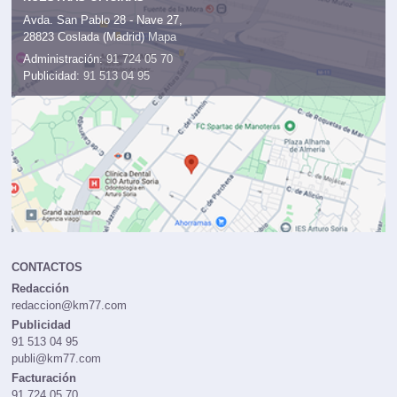
Avda. San Pablo 28 - Nave 27,
28823 Coslada (Madrid)
Mapa
Administración:
91 724 05 70
Publicidad:
91 513 04 95
CONTACTOS
Redacción
redaccion@km77.com
Publicidad
91 513 04 95
publi@km77.com
Facturación
91 724 05 70