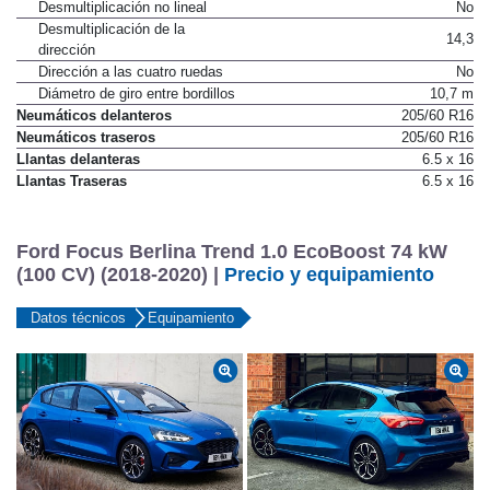
Desmultiplicación no lineal
No
Desmultiplicación de la
14,3
dirección
Dirección a las cuatro ruedas
No
Diámetro de giro entre bordillos
10,7 m
Neumáticos delanteros
205/60 R16
Neumáticos traseros
205/60 R16
Llantas delanteras
6.5 x 16
Llantas Traseras
6.5 x 16
Ford Focus Berlina Trend 1.0 EcoBoost 74 kW
(100 CV) (2018-2020) |
Precio y equipamiento
Datos técnicos
Equipamiento