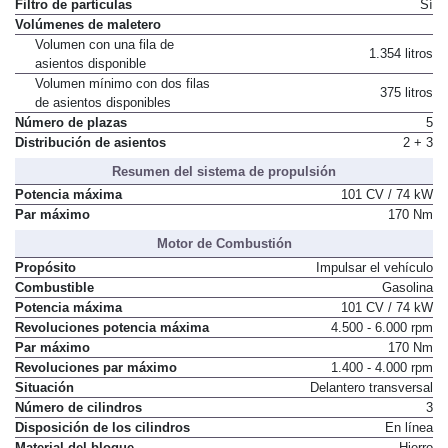
Filtro de partículas
Sí
Volúmenes de maletero
Volumen con una fila de
1.354 litros
asientos disponible
Volumen mínimo con dos filas
375 litros
de asientos disponibles
Número de plazas
5
Distribución de asientos
2 + 3
Resumen del sistema de propulsión
Potencia máxima
101 CV / 74 kW
Par máximo
170 Nm
Motor de Combustión
Propósito
Impulsar el vehículo
Combustible
Gasolina
Potencia máxima
101 CV / 74 kW
Revoluciones potencia máxima
4.500 - 6.000 rpm
Par máximo
170 Nm
Revoluciones par máximo
1.400 - 4.000 rpm
Situación
Delantero transversal
Número de cilindros
3
Disposición de los cilindros
En línea
Material del bloque
Hierro