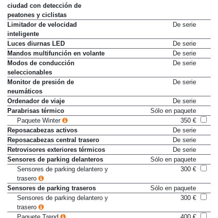
ciudad con detección de
peatones y ciclistas
Limitador de velocidad
De serie
inteligente
Luces diurnas LED
De serie
Mandos multifunción en volante
De serie
Modos de conducción
De serie
seleccionables
Monitor de presión de
De serie
neumáticos
Ordenador de viaje
De serie
Parabrisas térmico
Sólo en paquete
Paquete Winter
350 €
Reposacabezas activos
De serie
Reposacabezas central trasero
De serie
Retrovisores exteriores térmicos
De serie
Sensores de parking delanteros
Sólo en paquete
Sensores de parking delantero y
300 €
trasero
Sensores de parking traseros
Sólo en paquete
Sensores de parking delantero y
300 €
trasero
Paquete Trend
400 €