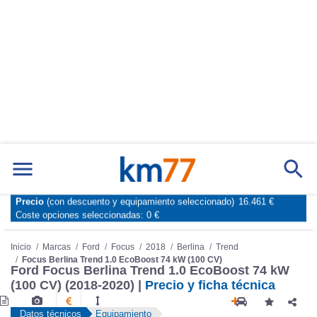
Precio
(con descuento y equipamiento seleccionado)
16.461 €
Marcas
Comparador de coches
Coste opciones seleccionadas:
0 €
Inicio
Marcas
Ford
Focus
2018
Berlina
Trend
Focus Berlina Trend 1.0 EcoBoost 74 kW (100 CV)
Ford Focus Berlina Trend 1.0 EcoBoost 74 kW
(100 CV) (2018-2020) |
Precio y ficha técnica
Datos técnicos
Equipamiento