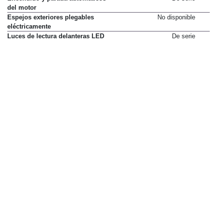
del motor
Espejos exteriores plegables
No disponible
eléctricamente
Luces de lectura delanteras LED
De serie
Luces de lectura traseras LED
De serie
Mando de apertura a distancia
De serie
Parasoles para conductor y
De serie
pasajero con espejo
Retrovisores exteriores con
De serie
ajuste eléctrico
Sensor de lluvia
150 €
Sensor de luces
De serie
Decoración exterior e interior
Alfombrillas delanteras
De serie
Pintura metalizada
550 €
Pintura sólida Blanca y Rojo
250 €
Race
Retrovisores exteriores del color
De serie
de la carrocería
Spoiler trasero en el color de la
De serie
carrocería
Tapicería de cuero
No disponible