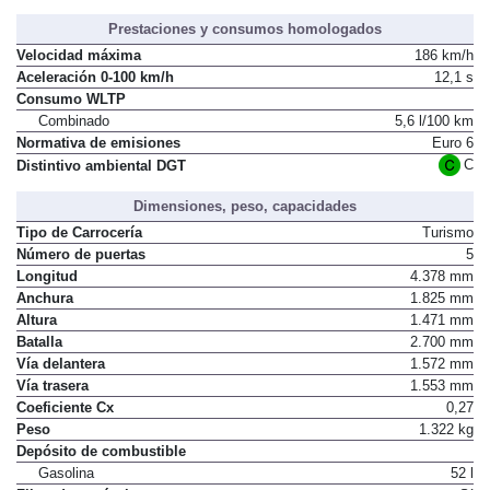
Prestaciones y consumos homologados
Velocidad máxima
186 km/h
Aceleración 0-100 km/h
12,1 s
Consumo WLTP
Combinado
5,6 l/100 km
Normativa de emisiones
Euro 6
C
Distintivo ambiental DGT
Dimensiones, peso, capacidades
Tipo de Carrocería
Turismo
Número de puertas
5
Longitud
4.378 mm
Anchura
1.825 mm
Altura
1.471 mm
Batalla
2.700 mm
Vía delantera
1.572 mm
Vía trasera
1.553 mm
Coeficiente Cx
0,27
Peso
1.322 kg
Depósito de combustible
Gasolina
52 l