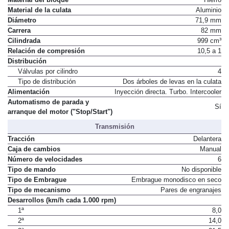
Material de la culata
Aluminio
Diámetro
71,9 mm
Carrera
82 mm
Cilindrada
999 cm³
Relación de compresión
10,5 a 1
Distribución
Válvulas por cilindro
4
Tipo de distribución
Dos árboles de levas en la culata
Alimentación
Inyección directa. Turbo. Intercooler
Automatismo de parada y
Sí
arranque del motor ("Stop/Start")
Transmisión
Tracción
Delantera
Caja de cambios
Manual
Número de velocidades
6
Tipo de mando
No disponible
Tipo de Embrague
Embrague monodisco en seco
Tipo de mecanismo
Pares de engranajes
Desarrollos (km/h cada 1.000 rpm)
1ª
8,0
2ª
14,0