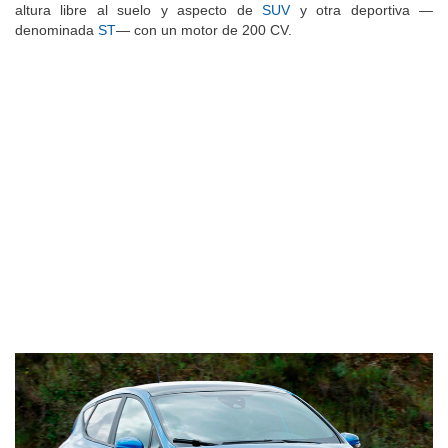
pero además hay una variante —llamada
Active
— que tiene más
altura libre al suelo y aspecto de
SUV
y otra deportiva —
denominada
ST
— con un motor de 200 CV.