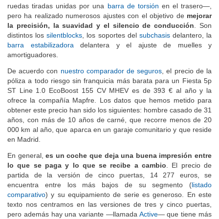
esquemas de la suspensión —
McPherson
en el eje delantero y
ruedas tiradas unidas por una
barra de torsión
en el trasero—,
pero ha realizado numerosos ajustes con el objetivo de
mejorar
la precisión, la suavidad y el silencio de conducción
. Son
distintos los
silentblocks
, los soportes del
subchasis
delantero, la
barra estabilizadora
delantera y el ajuste de muelles y
amortiguadores.
De acuerdo con
nuestro comparador de seguros
, el precio de la
póliza a todo riesgo sin franquicia más barata para un Fiesta 5p
ST Line 1.0 EcoBoost 155 CV MHEV es de 393 € al año y la
ofrece la compañía Mapfre. Los datos que hemos metido para
obtener este precio han sido los siguientes: hombre casado de 31
años, con más de 10 años de carné, que recorre menos de 20
000 km al año, que aparca en un garaje comunitario y que reside
en Madrid.
En general,
es un coche que deja una buena impresión entre
lo que se paga y lo que se recibe a cambio
. El precio de
partida de la versión de cinco puertas, 14 277 euros, se
encuentra entre los más bajos de su segmento (
listado
comparativo
) y su equipamiento de serie es generoso. En este
texto nos centramos en las versiones de tres y cinco puertas,