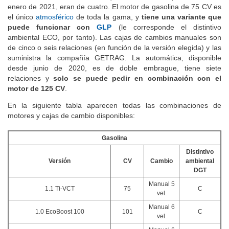
de tres cilindros; los Diesel que estuvieron disponibles hasta
enero de 2021, eran de cuatro. El motor de gasolina de 75 CV es
el único
atmosférico
de toda la gama, y
tiene una variante que
puede funcionar con
GLP
(le corresponde el distintivo
ambiental ECO, por tanto). Las cajas de cambios manuales son
de cinco o seis relaciones (en función de la versión elegida) y las
suministra la compañía GETRAG. La automática, disponible
desde junio de 2020, es de doble embrague, tiene siete
relaciones y
solo se puede pedir en combinación con el
motor de 125 CV
.
En la siguiente tabla aparecen todas las combinaciones de
motores y cajas de cambio disponibles:
Gasolina
Distintivo
Versión
CV
Cambio
ambiental
DGT
Manual 5
1.1 Ti-VCT
75
C
vel.
Manual 6
1.0 EcoBoost 100
101
C
vel.