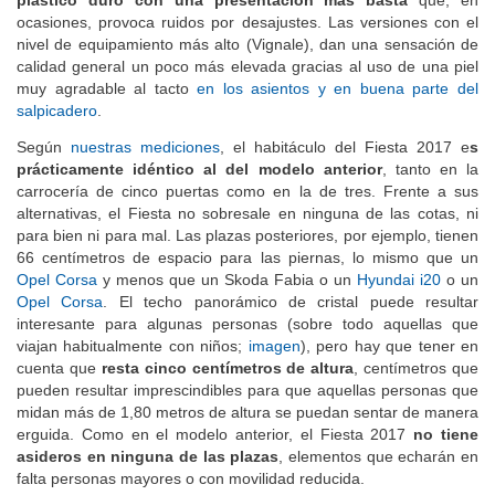
plástico duro con una presentación más basta
que, en
ocasiones, provoca ruidos por desajustes. Las versiones con el
nivel de equipamiento más alto (Vignale), dan una sensación de
calidad general un poco más elevada gracias al uso de una piel
muy agradable al tacto
en los asientos y en buena parte del
salpicadero
.
Según
nuestras mediciones
, el habitáculo del Fiesta 2017 e
s
prácticamente idéntico al del modelo anterior
, tanto en la
carrocería de cinco puertas como en la de tres. Frente a sus
alternativas, el Fiesta no sobresale en ninguna de las cotas, ni
para bien ni para mal. Las plazas posteriores, por ejemplo, tienen
66 centímetros de espacio para las piernas, lo mismo que un
Opel Corsa
y menos que un Skoda Fabia o un
Hyundai i20
o un
Opel Corsa
. El techo panorámico de cristal puede resultar
interesante para algunas personas (sobre todo aquellas que
viajan habitualmente con niños;
imagen
), pero hay que tener en
cuenta que
resta cinco centímetros de altura
, centímetros que
pueden resultar imprescindibles para que aquellas personas que
midan más de 1,80 metros de altura se puedan sentar de manera
erguida. Como en el modelo anterior, el Fiesta 2017
no tiene
asideros en ninguna de las plazas
, elementos que echarán en