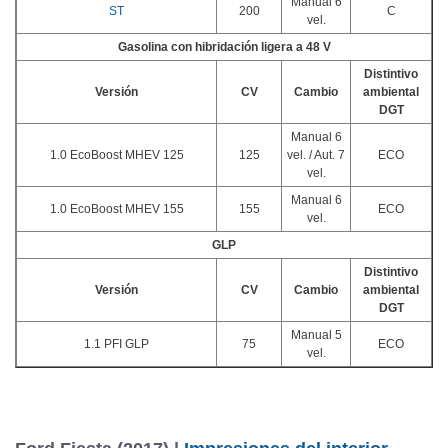
Manual 6
ST
200
C
vel.
Gasolina con hibridación ligera a 48 V
Distintivo
Versión
CV
Cambio
ambiental
DGT
Manual 6
1.0 EcoBoost MHEV 125
125
vel. / Aut. 7
ECO
vel.
Manual 6
1.0 EcoBoost MHEV 155
155
ECO
vel.
GLP
Distintivo
Versión
CV
Cambio
ambiental
DGT
Manual 5
1.1 PFI GLP
75
ECO
vel.