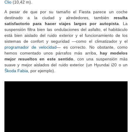
(10,0 metros) e inferior al del Hyundai i20 (10,4 m) y el
Renault
Clio
(10,42 m).
A pesar de que por su tamaño el Fiesta parece un coche
destinado a la ciudad y alrededores, también
resulta
satisfactorio para hacer viajes largos por autopista
. La
suspensión filtra bien las ondulaciones del asfalto, el habitáculo
está bien aislado del ruido exterior y el funcionamiento de los
sistemas de confort y seguridad —como el climatizador y el
programador de velocidad
— es correcto. No obstante, como
hemos comentado unos párrafos más arriba,
hay modelos
mejor resueltos en este sentido
, con una suspensión más
suave y mejor aislados del ruido exterior (un Hyundai i20 o un
Škoda Fabia
, por ejemplo).