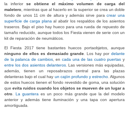
colocar en dos alturas distintas (
imagen
e
imagen
). Al hacerlo en
la inferior
se obtiene el máximo volumen de carga del
maletero
, mientras que al hacerlo en la superior se crea un doble
fondo de unos 11 cm de altura y además sirve para
crear una
superficie de carga plana
al abatir los respaldos de los asientos
traseros. Bajo el piso hay hueco para una rueda de repuesto de
tamaño reducido, aunque todos los Fiesta vienen de serie con un
kit de reparación de neumáticos.
El Fiesta 2017 tiene bastantes huecos portaobjetos, aunque
ninguno de ellos es demasiado grande
. Los hay por
delante
de la palanca de cambios
, en
cada una de las cuatro puertas
y
entre los dos asientos delanteros
. Las versiones más equipadas,
además, tienen un reposabrazos central para las plazas
delanteras bajo el cual hay
un cajón profundo y estrecho
. Algunos
de estos huecos tienen el fondo revestido de goma, una solución
que
evita ruidos cuando los objetos se mueven de un lugar a
otro
.
La guantera
es un poco más grande que la del modelo
anterior y además tiene iluminación y una tapa con apertura
amortiguada.