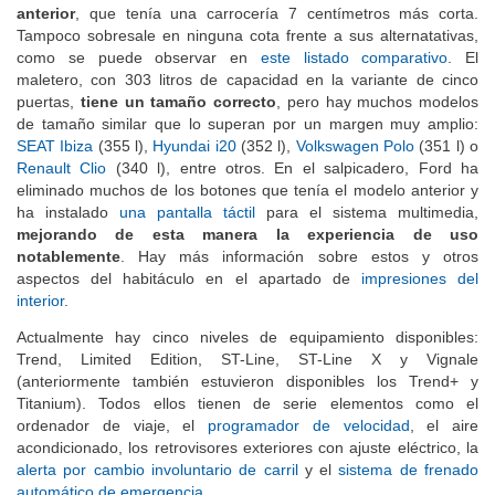
Fiesta 2017
apenas es más espacioso que el del modelo
anterior
, que tenía una carrocería 7 centímetros más corta.
Tampoco sobresale en ninguna cota frente a sus alternatativas,
como se puede observar en
este listado comparativo
. El
maletero, con 303 litros de capacidad en la variante de cinco
puertas,
tiene un tamaño correcto
, pero hay muchos modelos
de tamaño similar que lo superan por un margen muy amplio:
SEAT Ibiza
(355 l),
Hyundai i20
(352 l),
Volkswagen Polo
(351 l) o
Renault Clio
(340 l), entre otros. En el salpicadero, Ford ha
eliminado muchos de los botones que tenía el modelo anterior y
ha instalado
una pantalla táctil
para el sistema multimedia,
mejorando de esta manera la experiencia de uso
notablemente
. Hay más información sobre estos y otros
aspectos del habitáculo en el apartado de
impresiones del
interior
.
Actualmente hay cinco niveles de equipamiento disponibles:
Trend, Limited Edition, ST-Line, ST-Line X y Vignale
(anteriormente también estuvieron disponibles los Trend+ y
Titanium). Todos ellos tienen de serie elementos como el
ordenador de viaje, el
programador de velocidad
, el aire
acondicionado, los retrovisores exteriores con ajuste eléctrico, la
alerta por cambio involuntario de carril
y el
sistema de frenado