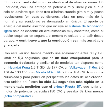
El funcionamiento del motor es idéntico al de otras versiones 1.0
EcoBoost, con una entrega de potencia muy lineal y en el que
solo se advierte que tiene tres cilindros cuando gira a muy pocas
revoluciones (en esas condiciones, vibra un poco más de lo
normal y su sonido no es demasiado armónico). El aporte de
energía del motor eléctrico que incluye el
sistema de hibridación
ligera
sólo es evidente en circunstancias muy concretas, como al
doblar esquinas en segunda o tercera velocidad o al salir desde
parado, y
contribuye a que la conducción sea más agradable
y relajada
.
Con esta versión hemos medido una aceleración entre 80 y 120
km/h en 5,3 segundos, que es
un dato excepcional para la
potencia declarada
y similar al de modelos tan dispares como
un
Hyundai Kona
1.6 T-GDI de 177 CV, un
Volkswagen T-Roc
2.0
TSI de 190 CV o un
Mazda MX-5 RF
2.0 de 184 CV. A modo de
curiosidad y para poner en perspectiva los datos de aceleración,
esta unidad del Fiesta
ha sido 1,1 segundos más rápida en la
mencionada medición que el
primer Fiesta ST
, que tenía un
motor de potencia parecida (150 CV) y pesaba 82 kilos menos
(
ficha comparativa
).