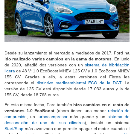
Desde su lanzamiento al mercado a mediados de 2017, Ford
ha
ido realizado varios cambios en la gama de motores
. En junio
de 2020, añadió dos versiones con un
sistema de hibridación
ligera
de 48 V: 1.0 EcoBoost MHEV 125 CV y 1.0 EcoBoost MHEV
155 CV. Gracias a ello, a estas versiones del Fiesta les
corresponde el
distintivo medioambiental ECO de la DGT
. La
versión de 125 CV está disponible desde 17 033 euros y la de
155 CV, desde 18 768 euros.
En esta misma fecha, Ford también
hizo cambios en el resto de
versiones 1.0 EcoBoost
(ahora tienen una menor
relación de
compresión
, un
turbocompresor
más grande y un
sistema de
desconexión de uno de sus cilindros
), instaló un sistema
Start/Stop
más avanzado que permite apagar el motor cuando el