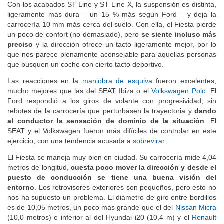
Con los acabados ST Line y ST Line X, la suspensión es distinta,
ligeramente más dura —un 15 % más según Ford— y deja la
carrocería 10 mm más cerca del suelo. Con ella, el Fiesta pierde
un poco de confort (no demasiado), pero
se siente incluso más
preciso
y la dirección ofrece un tacto ligeramente mejor, por lo
que nos parece plenamente aconsejable para aquellas personas
que busquen un coche con cierto tacto deportivo.
Las reacciones en la
maniobra de esquiva
fueron excelentes,
mucho mejores que las del SEAT Ibiza o el
Volkswagen Polo
. El
Ford respondió a los giros de volante con progresividad, sin
rebotes de la carrocería que perturbasen la trayectoria y
dando
al conductor la sensación de dominio de la situación
. El
SEAT y el Volkswagen fueron más difíciles de controlar en este
ejercicio, con una tendencia acusada a
sobrevirar
.
El Fiesta se maneja muy bien en ciudad. Su carrocería mide 4,04
metros de longitud,
cuesta poco mover la dirección y desde el
puesto de conducción se tiene una buena visión del
entorno
. Los retrovisores exteriores son pequeños, pero esto no
nos ha supuesto un problema. El diámetro de giro entre bordillos
es de 10,05 metros, un poco más grande que el del
Nissan Micra