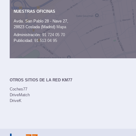
NUESTRAS OFICINAS
Avda. San Pablo 28 - Nave 27,
28823 Coslada (Madrid)
Mapa
Administración:
91 724 05 70
Publicidad:
91 513 04 95
OTROS SITIOS DE LA RED KM77
Coches77
DriveMatch
DriveK