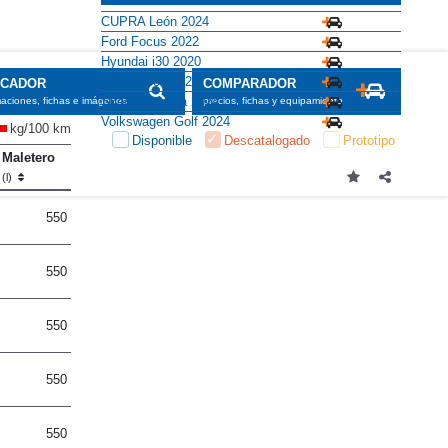
CUPRA León 2024
Ford Focus 2022
Hyundai i30 2020
SEAT León 2020
SCADOR
COMPARADOR
Skoda Octavia 2024
maciones, fichas e imágenes
precios, fichas y equipamiento
Volkswagen Golf 2024
kg/100 km
Disponible
Descatalogado
Prototipo
Maletero
(l)
550
550
550
550
550