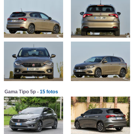
Gama Tipo 5p -
15 fotos